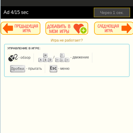
Ad
5
/15 sec
Пропустить
Игра не работает?
УПРАВЛЕНИЕ В ИГРЕ:
- обзор
/
- движение
- прыгать
- меню