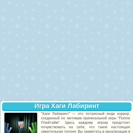
Игра Хаги Лабиринт
"Хаги Лабиринт" — это потрясный инди хоррор,
созданный по мотивам оригинальной игры "Поппи
Плейтайм". Здесь каждому игроку предстоит
почувствовать на себе, что такое настоящая
смертельная погоня. Вы окажетесь в канализации в