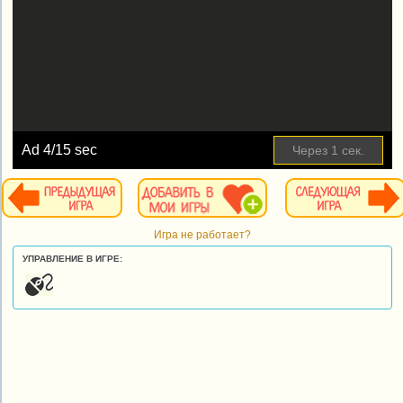
Ad
4
/15 sec
Через
1
сек.
Игра не работает?
УПРАВЛЕНИЕ В ИГРЕ: