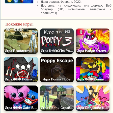
Дата релиза: Февраль 2022.
Доступна на следующих платформах: Веб
браузер (ПК, мобильные телефоны и
планшеты).
Похожие игры:
Игра Реалистичные Танки: Война Хаги Ваги
Игра Кто ты из Poppy Playtime 3? Тест
Игра Найди Отличия: Приключения Кота Кэтнапа!
Игра ФНФ Поппи Плейтайм: Килли Вилли
Игра Поппи Побег
Игра ФНФ Поппи Плейтайм: Кролик Бонзо
Игра ФНФ: Хаги Ваги и Киси Миси Поют Плейтайм
Игра Поппи Страйк 2
Игра Свидание с Хаги Ваги