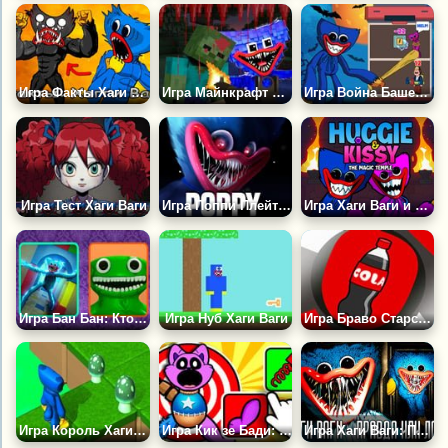
Игра Факты Хаги Ваги
Игра Майнкрафт Шутер: Монстр Рояль
Игра Война Башен Хаги Ваги на Хэллоуин
Игра Тест Хаги Ваги
Игра Поппи Плейтайм: Побег от Хаги Ваги
Игра Хаги Ваги и Киси Миси в Волшебном Храме
Игра Бан Бан: Кто Круче?
Игра Нуб Хаги Ваги
Игра Браво Старс: Бабл Кола
Игра Король Хаги Ваги и Облачное Королевство
Игра Кик зе Бади: Поппи Плейтам
Игра Хаги Ваги: Правда или Ложь