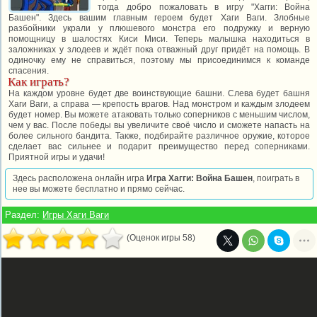
тогда добро пожаловать в игру "Хагги: Война
Башен". Здесь вашим главным героем будет Хаги Ваги. Злобные
разбойники украли у плюшевого монстра его подружку и верную
помощницу в шалостях Киси Миси. Теперь малышка находиться в
заложниках у злодеев и ждёт пока отважный друг придёт на помощь. В
одиночку ему не справиться, поэтому мы присоединимся к команде
спасения.
Как играть?
На каждом уровне будет две воинствующие башни. Слева будет башня
Хаги Ваги, а справа — крепость врагов. Над монстром и каждым злодеем
будет номер. Вы можете атаковать только соперников с меньшим числом,
чем у вас. После победы вы увеличите своё число и сможете напасть на
более сильного бандита. Также, подбирайте различное оружие, которое
сделает вас сильнее и подарит преимущество перед соперниками.
Приятной игры и удачи!
Здесь расположена онлайн игра
Игра Хагги: Война Башен
, поиграть в
нее вы можете бесплатно и прямо сейчас.
Раздел:
Игры Хаги Ваги
(Оценок игры 58)