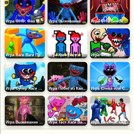
Игра ФНФ: Фан Мод Хаги Ваги
Игра Выживание с Хаги Ваги
Игра ФНФ Бокси Бу: Проект Плейтайм
Игра Хаги Ваги Прятки
Игра Хаги Ваги и Киси Миси
Игра ФНФ: Балди против Хаги Ваги
Игра Супер Хаги Брос
Игра Побег из Канализации Хаги Ваги
Игра Слева или Справа! Создай Игрушку Кэтнэпа
Игра Выживание в Поппи Плейтайм: Хаги Ваги
Игра Тест Хаги Ваги и Киси Миси
Игра Бан Бан: Сад Радужных Монстров