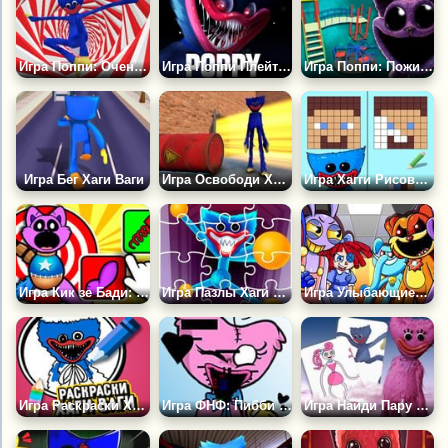
Игра Поппи: Очень Вкусный Обби
Игра Поппи Плейтайм: Побег от Хаги Ваги
Игра Поппи: Пожиратель Мод
Игра Бег Хаги Ваги
Игра Освободи Хаги Ваги
Игра Хагги Рисование Челлендж
Игра Кик зе Бади: Поппи Плейтам
Игра Пазлы Хаги Ваги
Игра Улыбающиеся Твари Против Цифрового Цирка
Игра Раскраски Хаги Ваги
Игра ФНФ: Пибби Киси Миси
Игра Найди Пару с Хаги Ваги