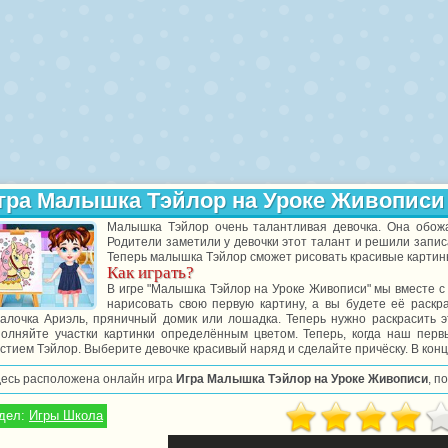
гра Малышка Тэйлор на Уроке Живописи
Малышка Тэйлор очень талантливая девочка. Она обожа
Родители заметили у девочки этот талант и решили записа
Теперь малышка Тэйлор сможет рисовать красивые картины
Как играть?
В игре "Малышка Тэйлор на Уроке Живописи" мы вместе с
нарисовать свою первую картину, а вы будете её раск
салочка Ариэль, пряничный домик или лошадка. Теперь нужно раскрасить 
полняйте участки картинки определённым цветом. Теперь, когда наш перв
стием Тэйлор. Выберите девочке красивый наряд и сделайте причёску. В кон
десь расположена онлайн игра
Игра Малышка Тэйлор на Уроке Живописи
, п
дел:
Игры Школа