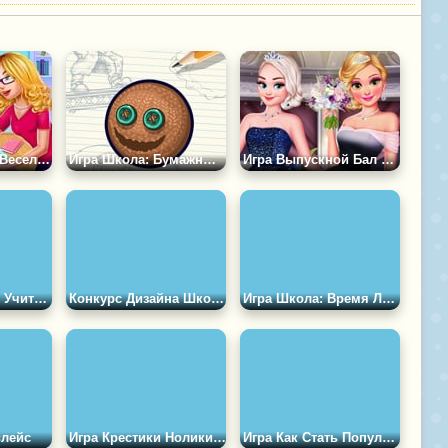
Игра Школьное Веселье с Учителем
Игра Школа: Бумажный Гольф
Игра Выпускной Бал Принцесс
Игра Симулятор Учителя в Школе
Конкурс Дизайна Школьных Сумок
Игра Школа: Время Лениться
влейс
Игра Крестики Нолики: Школа
Игра Как Стать Популярной в Школе