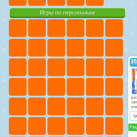
Игры по персонажам
И
ру
за
уча
З
Раз