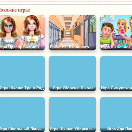
охожие игры:
Игра Преображение Учительницы
Побег Из Школьного Коридора
Игра Школа: Три в Ряд
Игра Уборка в Школе
Игра Школьный Ланч-бокс
Игра Школа: Уборка в Грязном Классе
Игра Ада Ла