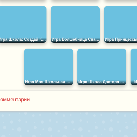
Игра Школа: Создай Класс
Игра Волшебница Спасает Школу
Игра Моя Школьная Форма 2
Игра Школа Доктора Панды
И
Комментарии