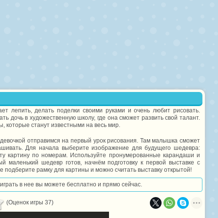
ет лепить, делать поделки своими руками и очень любит рисовать.
ть дочь в художественную школу, где она сможет развить свой талант.
, которые станут известными на весь мир.
 девочкой отправимся на первый урок рисования. Там малышка сможет
рашивать. Для начала выберите изображение для будущего шедевра:
эту картину по номерам. Используйте пронумерованные карандаши и
ый маленький шедевр готов, начнём подготовку к первой выставке с
це подберите рамку для картины и можно считать выставку открытой!
оиграть в нее вы можете бесплатно и прямо сейчас.
(Оценок игры 37)