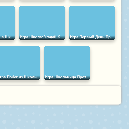
Игра Принцессы в Школе Магии
Игра Школа: Угадай Картинку
Игра Первый День Принцессы в Колледже
гра Побег из Школы
Игра Школьница Против Бунтарки