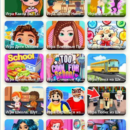
Игра Какой Бы Ты Была Учительницей?
Игра Школа: Непослушный Класс
Игра Флирт в Школе
Игра Дети Океана Снова в Школу
Игра Плетёные Причёски в Школу
Игра Волшебница Спасает Школу
Игра Школьный Ланч-бокс
Игра Слишком Крутые Для Школы
Игра Гонка на Школьном Автобусе
Игра Школа: Шутник в Классе
Игра Скрыться из Школы
Игра Побег из Школы 3Д