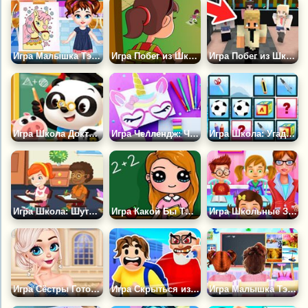
Игра Малышка Тэйлор на Уроке Живописи
Игра Побег из Школы
Игра Побег из Школы 3Д
Игра Школа Доктора Панды
Игра Челлендж: Что в Твоём Пенале
Игра Школа: Угадай Картинку
Игра Школа: Шутник в Классе
Игра Какой Бы Ты Была Учительницей?
Игра Школьные Заботы Учителя
Игра Сёстры Готовятся к Выпускному
Игра Скрыться из Школы
Игра Малышка Тэйлор Изучает Времена Года