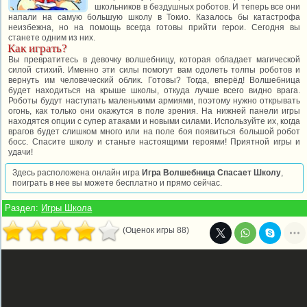
школьников в бездушных роботов. И теперь все они
напали на самую большую школу в Токио. Казалось бы катастрофа
неизбежна, но на помощь всегда готовы прийти герои. Сегодня вы
станете одним из них.
Как играть?
Вы превратитесь в девочку волшебницу, которая обладает магической
силой стихий. Именно эти силы помогут вам одолеть толпы роботов и
вернуть им человеческий облик. Готовы? Тогда, вперёд! Волшебница
будет находиться на крыше школы, откуда лучше всего видно врага.
Роботы будут наступать маленькими армиями, поэтому нужно открывать
огонь, как только они окажутся в поле зрения. На нижней панели игры
находятся опции с супер атаками и новыми силами. Используйте их, когда
врагов будет слишком много или на поле боя появиться большой робот
босс. Спасите школу и станьте настоящими героями! Приятной игры и
удачи!
Здесь расположена онлайн игра
Игра Волшебница Спасает Школу
,
поиграть в нее вы можете бесплатно и прямо сейчас.
Раздел:
Игры Школа
(Оценок игры 88)