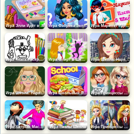
Игра Элли Идёт в Школу
Игра Фабрика Зелья: Назад в Школу
Игра Маринет Идёт в Школу
Игра Книга Раскрасок: Школьный Портфель
Игра Флирт в Школе
Игра Школа: Наряд Для Школьницы
Игра Школа: Наряд Для Учительницы
Игра Школьный Ланч-бокс
Игра Принцессы Снова Идут в Школу
Игра Хитрый Мастер
Игра Пазлы Школа
Игра Принцессы в Школе Магии