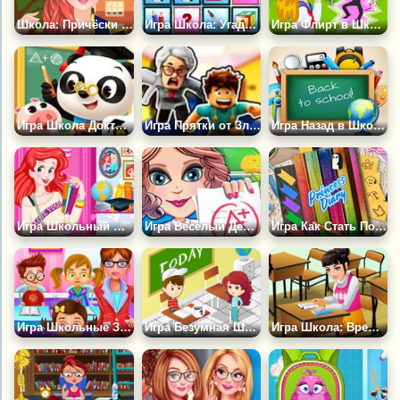
Школа: Причёски на Выпускной
Игра Школа: Угадай Картинку
Игра Флирт в Школе
Игра Школа Доктора Панды
Игра Прятки от Злого Учителя: Побег из Школы
Игра Назад в Школу: Парные Картинки
Игра Школьный Шкафчик
Игра Весёлый День в Моей Школе
Игра Как Стать Популярной в Школе
Игра Школьные Заботы Учителя
Игра Безумная Школа
Игра Школа: Время Лениться