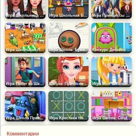
Игра Школьница Против Бунтарки
Игра Школьная Библиотека
Игра Принцессы в Школе Магии
Игра Школьная Лихорадка
Игра Школа: Бумажный Гольф
Конкурс Дизайна Школьных Сумок
Игра Побег из Школы с Аномалиями 3D
Школа: Причёски на Выпускной
Игра Моя Школьная Форма 2
Игра Школа Призраков
Игра Крестики Нолики: Школа
Игра Школа: Создай Класс
Комментарии