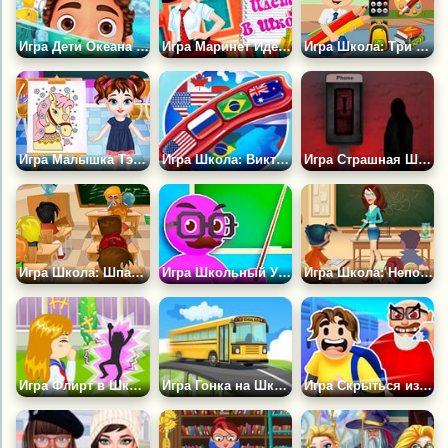
Игра Дети Океана Снова в Школу
Игра Маринет Идёт в Школу
Игра Школа: Три в Ряд
Игра Малышка Тэйлор на Уроке Живописи
Игра Школа: Викторина по Географии
Игра Страшная Школа
Игра Школа: Шпаргалки
Игра Школьный Учитель
Игра Школа: Непослушный Класс
Игра Флирт в Школе
Игра Гонка на Школьном Автобусе
Игра Скрыться из Школы