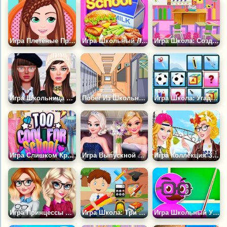
Игра Плетёные Причёски в Школу
Игра Школьный Ланч-бокс
Игра Школа: Создай Класс
Игра Школьница Против Бунтарки
Побег Из Школьного Коридора
Игра Школа: Угадай Картинку
Игра Слишком Крутые Для Школы
Игра Выпускной Бал Принцесс
Игра Коллекция Золушки для Школы
Игра Принцессы Снова Идут в Школу
Игра Школа: Три в Ряд
Игра Школьный Учитель