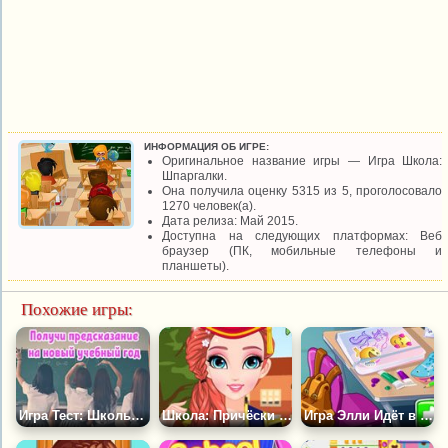
ИНФОРМАЦИЯ ОБ ИГРЕ:
Оригинальное название игры — Игра Школа:
Шпаргалки.
Она получила оценку 5315 из 5, проголосовало
1270 человек(а).
Дата релиза: Май 2015.
Доступна на следующих платформах: Веб
браузер (ПК, мобильные телефоны и
планшеты).
Похожие игры:
Игра Тест: Школьная Форма и Предсказание на Учебный Год
Школа: Причёски на Выпускной
Игра Элли Идёт в Школу