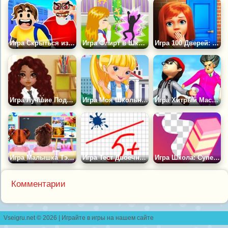
Игра Скрыться из Школы
Игра Флирт в Школе
Игра 100 Дверей: Побег из Комнаты
Игра Лучшие Подруги Спешат в Школу
Игра Моя Школьная Форма 2
Игра Хитрый Мастер
Игра Малышка Тэйлор Изучает Времена Года
Игра Тест Двоечник или Отличник?
Игра Школа: Супер Ластик
Комментарии
Vseigru.net © 2026 | Играйте в игры на нашем сайте