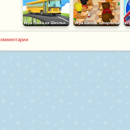
Игра Гонка на Школьном Автобусе
Игра Школа: Шпаргалки
Комментарии