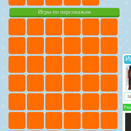
Игры по персонажам
И
З
Раз