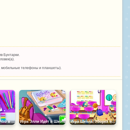
в Бунтарки.
ловек(а).
, мобильные телефоны и планшеты).
Игра Челлендж: Что в Твоём Пенале
Игра Элли Идёт в Школу
Игра Школа: Уборка в Грязном Классе