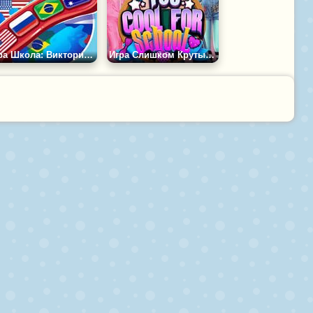
Игра Школа: Викторина по Географии
Игра Слишком Крутые Для Школы