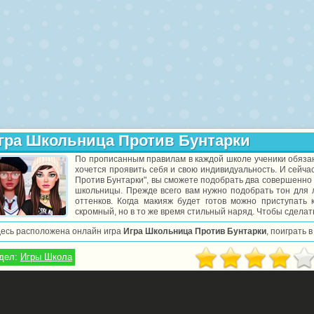
гра Школьница Против Бунтарки
По прописанным правилам в каждой школе ученики обязан
хочется проявить себя и свою индивидуальность. И сейча
Против Бунтарки", вы сможете подобрать два совершенно
школьницы. Прежде всего вам нужно подобрать тон для л
оттенков. Когда макияж будет готов можно приступать
скромный, но в то же время стильный наряд. Чтобы сделат
десь расположена онлайн игра
Игра Школьница Против Бунтарки
, поиграть 
дел:
Игры Школа