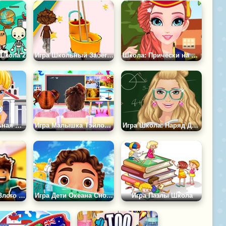
 Школа 2
Игра Школьный Забег Анджело
Школа: Причёски на Выпускной
Игра Моя Школьная Форма 2
Игра Малышка Тэйлор Изучает Времена Года
Игра Школа: Наряд Для Учительницы
Игра Прятки от Злого Учителя: Побег из Школы
Игра Дети Океана Снова в Школу
Игра Пазлы Школа