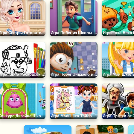
Игра Сёстры Готовятся к Выпускному
Игра Побег из Школы с Аномалиями 3D
Игра Тока Бока
Игра Книга Раскрасок: Школьный Портфель
Игра Побег Энджело из Школы
Конкурс Дизайна Школьных Сумок
Игра Малышка Тэйлор на Уроке Живописи