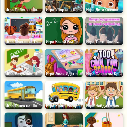
Игра Побег из Школы
Игра Уборка в Школе
Игра Дети Океана Снова в Школу
Игра Малышка Тэйлор Изучает Времена Года
Игра Какой Бы Ты Была Учительницей?
Игра Тест: Школьная Форма и Предсказание на Учебный Год
Игра Безумная Школа
Игра Элли Идёт в Школу
Игра Слишком Крутые Для Школы
Игра Гонка на Школьном Автобусе
Игра Книга Раскрасок: Школьный Автобус
Игра Найди Отличия в Школе