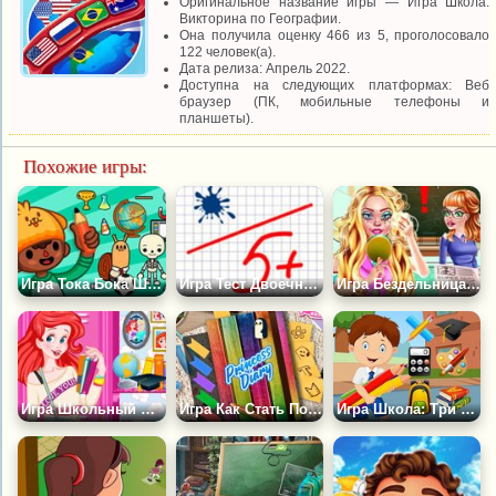
Оригинальное название игры — Игра Школа:
Викторина по Географии.
Она получила оценку 466 из 5, проголосовало
122 человек(а).
Дата релиза: Апрель 2022.
Доступна на следующих платформах: Веб
браузер (ПК, мобильные телефоны и
планшеты).
Похожие игры:
Игра Тока Бока Школа 2
Игра Тест Двоечник или Отличник?
Игра Бездельница: Макияж на Уроке
Игра Школьный Шкафчик
Игра Как Стать Популярной в Школе
Игра Школа: Три в Ряд