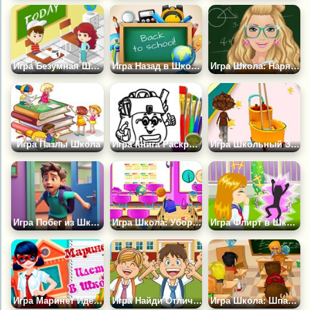
Игра Безумная Школа
Игра Назад в Школу: Парные Картинки
Игра Школа: Наряд Для Учительницы
Игра Пазлы Школа
Игра Книга Раскрасок: Школьный Портфель
Игра Школьный Забег Анджело
Игра Побег из Школы с Аномалиями 3D
Игра Школа: Уборка в Грязном Классе
Игра Флирт в Школе
Игра Маринет Идёт в Школу
Игра Найди Отличия в Школе
Игра Школа: Шпаргалки