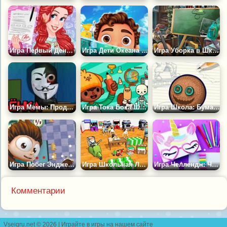
Игра Первый День Принцессы в Колледже
Игра Дети Океана Снова в Школу
Игра Уборка в Школе
Игра Мемы: Продлёнка
Игра Тока Бока Школа 2
Игра Школа: Бумажный Гольф
Игра Побег Энджело из Школы
Игра Школьная Лихорадка
Игра Челлендж: Что в Твоём Пенале
Комментарии
Vseigru.net © 2026 | Играйте в игры на нашем сайте