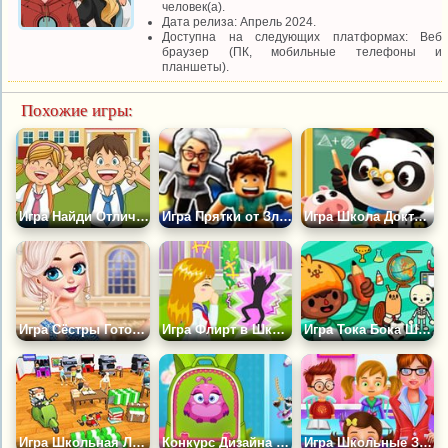
человек(а).
Дата релиза: Апрель 2024.
Доступна на следующих платформах: Веб
браузер (ПК, мобильные телефоны и
планшеты).
Похожие игры:
Игра Найди Отличия в Школе
Игра Прятки от Злого Учителя: Побег из Школы
Игра Школа Доктора Панды
Игра Сёстры Готовятся к Выпускному
Игра Флирт в Школе
Игра Тока Бока Школа 2
Игра Школьная Лихорадка
Конкурс Дизайна Школьных Сумок
Игра Школьные Заботы Учителя