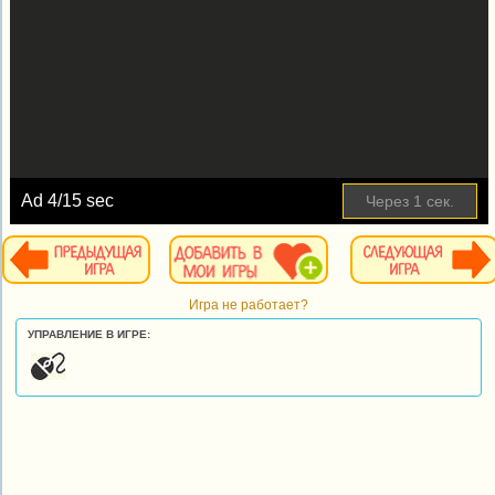
Ad
4
/15 sec
Через
1
сек.
Игра не работает?
УПРАВЛЕНИЕ В ИГРЕ: