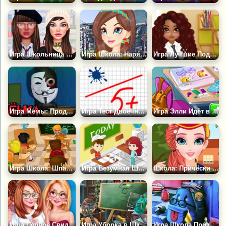
Игра Школьница Против Бунтарки
Игра Школа: Наряд Для Школьницы
Игра Лучшие Подруги Спешат в Школу
Игра Мемы: Продлёнка
Игра Тест Двоечник или Отличник?
Игра Элли Идёт в Школу
Игра Школа: Шпаргалки
Игра Безумная Школа
Школа: Причёски на Выпускной
Игра Первое Свидание в Старшей Школе
Игра Уборка в Школе
Игра Школа Призраков