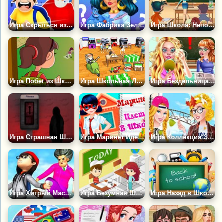
Игра Скрыться из Школы
Игра Фабрика Зелья: Назад в Школу
Игра Школа: Непослушный Класс
Игра Побег из Школы
Игра Школьная Лихорадка
Игра Бездельница: Макияж на Уроке
Игра Страшная Школа
Игра Маринет Идёт в Школу
Игра Коллекция Золушки для Школы
Игра Хитрый Мастер
Игра Безумная Школа
Игра Назад в Школу: Парные Картинки