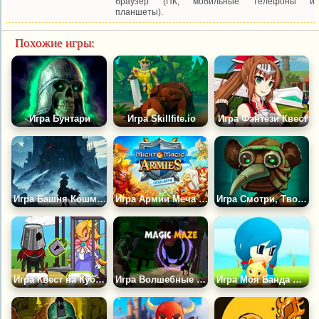
браузер (ПК, мобильные телефоны и
планшеты).
Похожие игры:
Игра Бунтари
Игра Skillfite.io
Игра Фэнтези Квест
Игра Башня Кошмаров
Игра Армии Меча и Магии
Игра Смотри, Твоя Добыча!
Игра Квест на Кубиках: Помоги Герою РПГ
Игра Волшебные Лабиринты
Игра Моя Банда Жителей