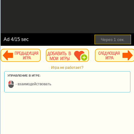
Ad
4
/15 sec
Через
1
сек.
Игра не работает?
УПРАВЛЕНИЕ В ИГРЕ:
- взаимодействовать