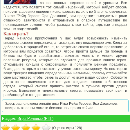
за постоянных поджогов полей с урожаем. Все
надеются, что появится тот самый избранный, который найдет способ
приручить древних ящеров и использовать их силу во благо человечества.
В игре "Рейд Героев: Эра Драконов", вам предстоит выступить в роли
отважного авантюриста и отправиться в опасное путешествие по
неизведанным землям, чтобы разгадать все тайны, скрытые в недрах
темных подземелий!
Как играть?
Перед началом приключения у вас будет возможность изменить
внешность своего персонажа, а также дать ему подходящее имя. Когда вы
доберетесь к городской стене, то встретите своего первого противника, с
которым вам придется сразиться, чтобы пройти дальше. За победы в
битвах вы будете зарабатывать золотые монеты и многие другие
полезные ресурсы, которые понадобятся для прокачки вашего героя.
Открывайте сундуки с сокровищами и получайте ценные предметы,
благодаря которым вы сможете улучшить свою экипировку. Но некоторые
вещи требуют владения определенными навыками, поэтому оттачивайте
свое мастерство, чтобы открыть доступ ко всем видам оружия. Соберите
достаточное количество свитков для создания своего собственного
отряда, который сможет принять участие в турнире против других
игроков. Выполняйте увлекательные квесты, повышайте свой ранг и
разблокируйте все достижения!
Здесь расположена онлайн игра
Игра Рейд Героев: Эра Драконов
,
поиграть в нее вы можете бесплатно и прямо сейчас.
Раздел:
Игры Ролевые (РПГ)
(Оценок игры 128)