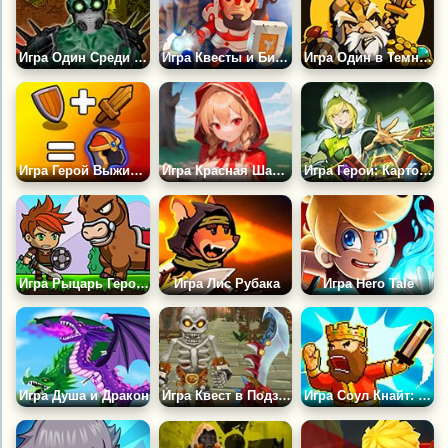
Игра Один Среди Зомби
Игра Квесты и Битвы
Игра Один в Темной Башне 1010
Игра Герой Выживания: Слияние РПГ
Игра Красная Шапочка: РПГ Кликер
Игра Герои: Карточные Сражения
Игра Рыцарь Герой: Приключение
Игра Лис Рубака
Игра Hero Tale
Игра Душа и Дракон
Игра Квест в Подземелье
Игра Соул Кнайт: Подземелья