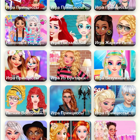
Игра Принцессы Диснея: Сватовство
Игра Принцессы и Вечный Цветок
Игра Принцессы Рейв Модный Стиль Одевалка
Неоновые Наряды для Принцесс
Игра Пасхальный Сюрприз для Принцесс
Игра Жаркие Летние Дни Принцесс
Игра Принцессы Украшают Дом
Игра Из Бунтарки в Милашку
Игра Безумные Выходные Принцесс Диснея
Летние Воспоминания Принцесс
Игра Принцессы Кентавры
Игра Принцессы Диснея: Пара Года