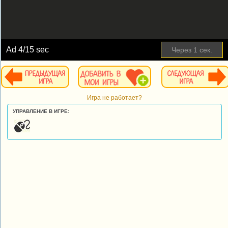
Ad
4
/15 sec
Через
1
сек.
Игра не работает?
УПРАВЛЕНИЕ В ИГРЕ: