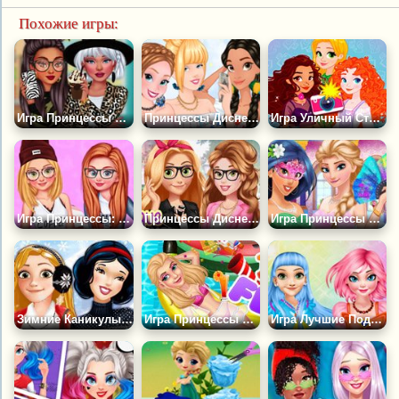
Похожие игры:
Игра Принцессы Диснея: Принты Животных
Принцессы Диснея: Открытые Плечи
Игра Уличный Стиль Принцесс
Игра Принцессы: Стиль Скейтеров
Принцессы Диснея: Лига Плюща
Игра Принцессы Диснея: Маскарад
Зимние Каникулы Дисней Принцесс
Игра Принцессы Вечеринка у Бассейна
Игра Лучшие Подруги Волшебницы