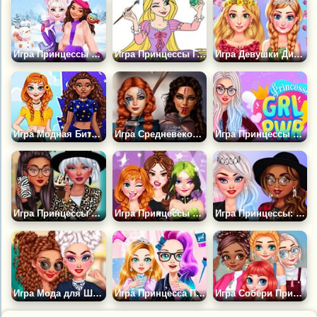
Игра Принцессы Диснея: Приключение на Коньках
Игра Принцессы Готовятся к Пасхе
Игра Девушки Диснея Весенние Цветы
Игра Модная Битва Принцесс Луны и Солнца
Игра Средневековые Принцессы
Игра Принцессы Диснея: Girl Power
Игра Принцессы Диснея: Принты Животных
Игра Принцессы Диснея: Модное Телешоу
Игра Принцессы: Отряд Плохих Девчонок
Игра Мода для Школьниц Принцесс
Игра Принцесса Попала в Будущее
Игра Собери Принцесс на Вечеринку