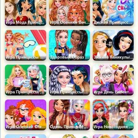
Игра Мода Принцесс в Инстаграме
Игра Осенняя Вечеринка Принцесс
Дисней Принцессы в Группе Поддержки
Игра Принцессы Диснея в Аквапарке
Здоровый Образ Жизни Принцесс
Зимние Каникулы Дисней Принцесс
Игра Принцессы Диснея: Старшеклассницы
Игра Принцессы Катаются на Коньках
Игра День Валентина Эльзы и Моаны
Игра Осенний Стиль Дисней Принцесс
Одень Принцесс для Видео Блога
Игра Новогодняя Мода Бель и Ариэль