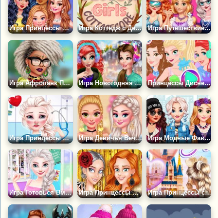
Игра Принцессы Диснея: Праздничный Вечер
Игра Коттедж с Девушками из Тик Тока
Игра Путешествие во Времени
Игра Афропанк Принцессы
Игра Новогодняя Мода Бель и Ариэль
Принцессы Диснея: Фестиваль Красок
Игра Принцессы в Больнице
Игра Девичья Вечеринка Принцесс
Игра Модные Фавориты Принцесс
Игра Готовься Вместе с Принцессами
Игра Принцессы на Открытии Вечеринки Gucci
Игра Принцессы со Всех Стран