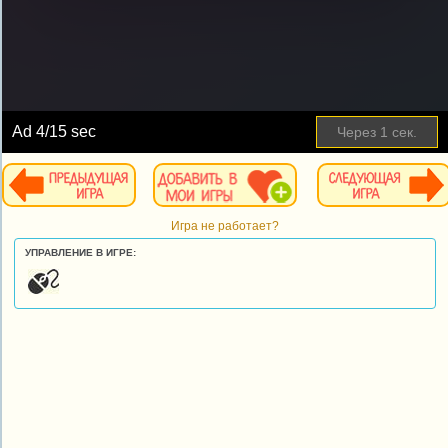
Ad
4
/15 sec
Через
1
сек.
Игра не работает?
УПРАВЛЕНИЕ В ИГРЕ: