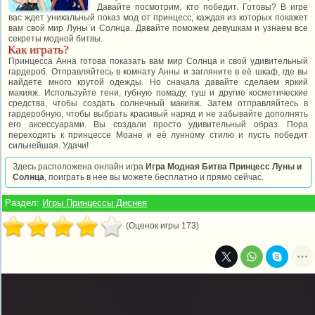
Давайте посмотрим, кто победит. Готовы? В игре
вас ждет уникальный показ мод от принцесс, каждая из которых покажет
вам свой мир Луны и Солнца. Давайте поможем девушкам и узнаем все
секреты модной битвы.
Как играть?
Принцесса Анна готова показать вам мир Солнца и свой удивительный
гардероб. Отправляйтесь в комнату Анны и загляните в её шкаф, где вы
найдете много крутой одежды. Но сначала давайте сделаем яркий
макияж. Используйте тени, губную помаду, туш и другие косметические
средства, чтобы создать солнечный макияж. Затем отправляйтесь в
гардеробную, чтобы выбрать красивый наряд и не забывайте дополнять
его аксессуарами. Вы создали просто удивительный образ. Пора
переходить к принцессе Моане и её лунному стилю и пусть победит
сильнейшая. Удачи!
Здесь расположена онлайн игра
Игра Модная Битва Принцесс Луны и
Солнца
, поиграть в нее вы можете бесплатно и прямо сейчас.
Раздел:
Игры Принцессы Диснея
(Оценок игры 173)