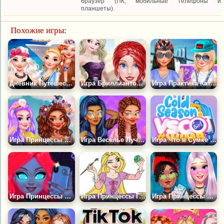
браузер (ПК, мобильные телефоны и
планшеты).
Похожие игры:
Дневник Путешествий Принцесс: Греция
Игра Бриллиантовый Бал для Принцесс Диснея
Игра Практика Катания на Коньках
Игра Принцессы и Конфетная Вечеринка
Игра Веселье Лучших Подруг
Игра Что в Сумке Принцесс?
Игра Принцессы Сияющая Красота
Игра Принцессы Готовятся к Пасхе
Игра Принцессы Рейв Модный Стиль Одевалка