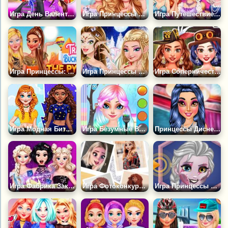
Игра День Валентина Эльзы и Моаны
Игра Принцессы и Весенний Праздник Сакуры
Игра Путешествие во Времени
Игра Принцессы: Путешествии к Пирамидам
Игра Принцессы Диснея: Зимние Феи
Игра Соперничество Принцесс в Стиле Стимпанк
Игра Модная Битва Принцесс Луны и Солнца
Игра Безумные Выходные Принцесс 2
Принцессы Дисней в Ночном Клубе
Игра Фабрика Заклинаний Таро
Игра Фотоконкурс Принцесс
Игра Принцессы Милые Зомби