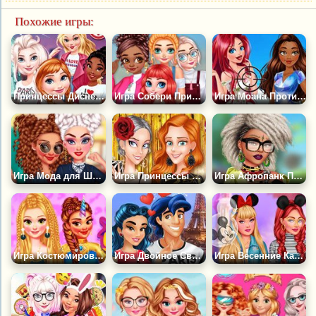
Похожие игры:
Принцессы Диснея: Каникулы в Городе
Игра Собери Принцесс на Вечеринку
Игра Моана Против Ариэль
Игра Мода для Школьниц Принцесс
Игра Принцессы на Открытии Вечеринки Gucci
Игра Афропанк Принцессы
Игра Костюмированная Вечеринка Принцесс
Игра Двойное Свидание в Париже
Игра Весенние Каникулы в Диснейленде