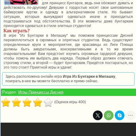
для принцесс бунтарок, ведь они обожают думать и
действовать по-другому! Девушки с гордостью носят свои шипованные
байкерские куртки и одежду в альтернативном стиле. Но бывают
ситуации, которые вынуждают одеваться иначе и приходиться
подстраиваться под обстоятельства. В эти моменты даже бунтаркам
приходится одеваться в стиле элитных студенток!
Как играть?
В игре "Из Бунтарки в Милашку" мы поможем принцессам Дисней
перевоплотиться в скромных и опрятных студентов. Ведь существуют
определенные круги и мероприятия, где красавицы из Лиги Плюща
должны быть аккуратными, консервативными и в то же время
очаровательными! Вам предстоит изучить огромные гардероб девушек,
чтобы помочь им выбрать два наряда. Первый образ должен отвечать
строгому стилю, а второй — будет бунтарским. Придётся постараться, но
это того стоит! Приятной игры и удачи!
Здесь расположена онлайн игра
Игра Из Бунтарки в Милашку
,
поиграть в нее вы можете бесплатно и прямо сейчас.
Раздел:
Игры Принцессы Диснея
(Оценок игры 400)