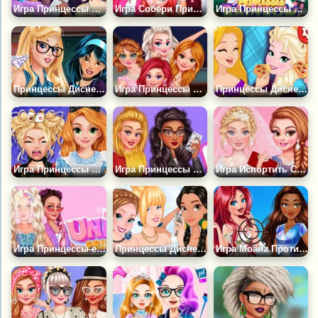
Игра Принцессы на Ибице
Игра Собери Принцесс на Вечеринку
Игра Принцессы Стиль Радуга Максимализм
Принцессы Диснея Идут в Школу
Игра Принцессы Диснея: Летние Волны
Принцессы Диснея: Вечеринка Пицц
Игра Принцессы и Фабрика Заклинаний
Игра Принцессы Диснея: Вско Герл
Игра Испортить Свадебное Платье Принцессе
Игра Принцессы-единороги
Принцессы Диснея: Открытые Плечи
Игра Моана Против Ариэль