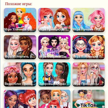
Похожие игры:
Игра Уличный Стиль Принцесс
Игра Принцессы в Кампусе
Игра Лучшие Подруги Волшебницы
Игра Испортить Вечеринку Принцессе
Игра Фабрика Заклинаний Таро
Игра Коллекции Принцесс на Черную Пятницу
Видеоблог Принцесс: Скоро Весна!
Здоровый Образ Жизни Принцесс
Игра Принцессы Диснея Любят Мороженое