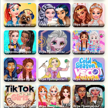
Игра Принцессы и Фото Конкурс
Игра Принцессы Катаются на Коньках
Игра Выпускной в Колледже Принцесс
Здоровый Образ Жизни Принцесс
Игра Принцессы Милые Зомби
Неоновые Наряды для Принцесс
Игра Веселье Лучших Подруг
Игра Принцессы Готовятся к Пасхе
Игра Что в Сумке Принцесс?
Игра Коттедж с Девушками из Тик Тока
Игра Энергетика Малибу: Принцессы в Отпуске
Игра Принцессы Диснея: Принты Животных