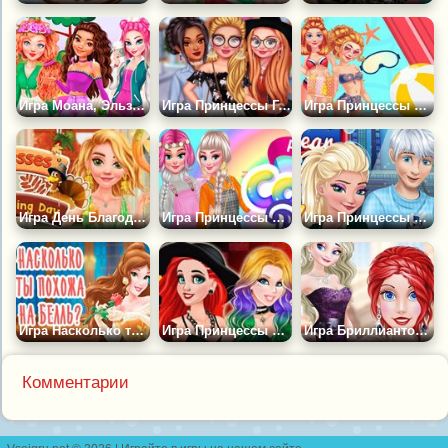
Игра Моана, Эльза и Мерида на Пикнике
Игра Принцессы Городские Модницы
Игра Принцессы Диснея в Аквапарке
Игра День Благодарения Принцесс
Игра Принцессы и Цветная Рулетка
Игра Принцессы Диснея: Пара Года
Игра Насколько ты Похожа на Белль?
Игра Принцессы Диснея в Стиле Панк
Игра Бриллиантовый Бал для Принцесс Диснея
Комментарии