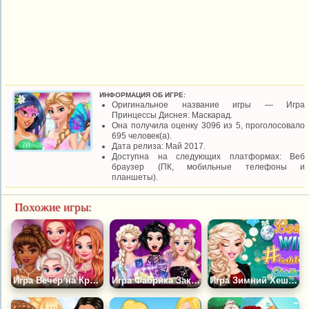
ИНФОРМАЦИЯ ОБ ИГРЕ:
Оригинальное название игры — Игра
Принцессы Диснея: Маскарад.
Она получила оценку 3096 из 5, проголосовало
695 человек(а).
Дата релиза: Май 2017.
Доступна на следующих платформах: Веб
браузер (ПК, мобильные телефоны и
планшеты).
Похожие игры:
Игра Вечер на Красной Дорожке
Игра Фабрика Заклинаний Таро
Игра Зимний Хештег Челлендж Белль