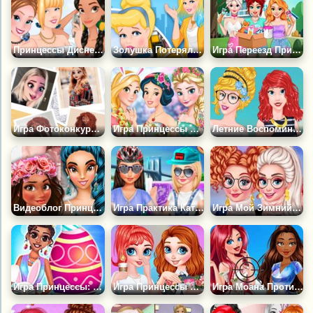
Принцессы Диснея: Открытые Плечи
Золушка Потерялась в Нью-Йорке
Игра Переезд Принцесс: Декор Дома
Игра Фотоконкурс Принцесс
Игра Принцессы в Ожидании Пасхи
Летние Воспоминания Принцесс
Видеоблог Принцесс: Скоро Весна!
Игра Практика Катания на Коньках
Игра Мой Зимний Шарф в Стиле Каваи
Игра Принцессы: Пасхальное Воскресенье
Игра Принцессы в Кампусе
Игра Моана Против Ариэль