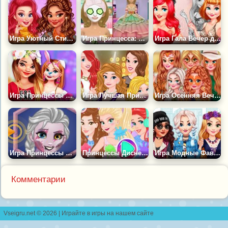
Игра Уютный Стиль Принцесс
Игра Принцесса: Макияж и Наряд
Игра Гала Вечер для 7 Принцесс
Игра Принцессы Украшают Дом
Игра Лучшая Принцесса Дисней
Игра Осенняя Вечеринка Принцесс
Игра Принцессы Милые Зомби
Принцессы Диснея: Фестиваль Красок
Игра Модные Фавориты Принцесс
Комментарии
Vseigru.net © 2026 | Играйте в игры на нашем сайте
контакты
|
правообладателям
|
разработчикам