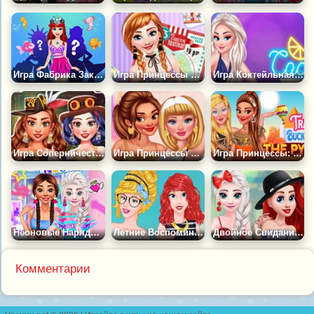
Игра Фабрика Заклинаний Превращения Русалки
Игра Принцессы и Парк Развлечений
Игра Коктейльная Вечеринка Принцесс
Игра Соперничество Принцесс в Стиле Стимпанк
Игра Принцессы и Цветущие Вишни
Игра Принцессы: Путешествии к Пирамидам
Неоновые Наряды для Принцесс
Летние Воспоминания Принцесс
Двойное Свидание Эльзы и Ариэль
Комментарии