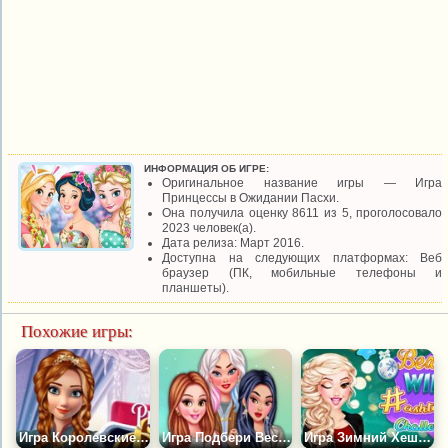
ИНФОРМАЦИЯ ОБ ИГРЕ:
Оригинальное название игры — Игра
Принцессы в Ожидании Пасхи.
Она получила оценку 8611 из 5, проголосовало
2023 человек(а).
Дата релиза: Март 2016.
Доступна на следующих платформах: Веб
браузер (ПК, мобильные телефоны и
планшеты).
Похожие игры:
Игра Королевские Принцессы Против Звезды
Игра Подбери Весенние Образы Принцессам
Игра Зимний Хештег Челлендж Белль