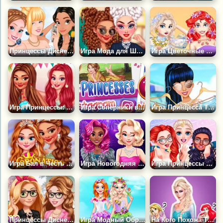
Принцессы Диснея: Открытые Плечи
Игра Мода для Школьниц Принцесс
Игра Цветочные Наряды для Принцесс
Игра Принцессы: Воспоминание о Гавайях
Игра Соперники в Инстаграм
Игра Принцесса Тренды Жаркого Лета
Игра Бал в Честь Коронации
Игра Новогодняя Вечеринка для Принцесс Диснея
Игра Принцессы Путешествуют по Миру
Принцессы Диснея: Лига Плюща
Игра Модный Образ Принцессы с Цветами
На Кого Похожа Твоя Подруга из Принцесс?