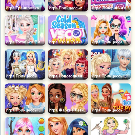
Игра Тренировка Принцесс
Игра Принцессы: Косплей-Фестиваль
Игра Соперники в Инстаграм
Игра Готовься Вместе с Принцессами
Игра Что в Сумке Принцесс?
Игра Принцесса Попала в Будущее
Игра Принцессы Мифический Челлендж
Игра Новогодняя Коллекция Принцесс
Игра Принцессы Диснея: Пара Года
Игра Принцессы и Фабрика Заклинаний
Игра Жаркие Летние Дни Принцесс
Игра Принцессы: Путешествии к Пирамидам