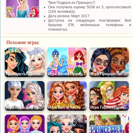
Твоя Подруга из Принцесс?.
Она получила оценку 5036 из 5, проголосовало
1164 человек(а).
Дата релиза: Март 2017.
Доступна на следующих платформах: Веб
браузер (ПК, мобильные телефоны и
планшеты).
Похожие игры:
Принцессы Диснея на Конкурсе Модниц
Игра Битва Принцесс Лето Против Зимы
Игра Принцессы в Знаменитом Тик Токе
Игра Пара для Принцесс в Колледже
Игра Бал в Честь Коронации
Игра Голливудская Роль для Авроры