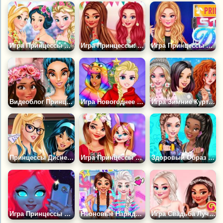
Игра Принцессы в Ожидании Пасхи
Игра Принцессы: Воспоминание о Гавайях
Игра Принцессы Сценические Дивы
Видеоблог Принцесс: Скоро Весна!
Игра Новогоднее Кигуруми для Принцесс
Игра Зимние Куртки для Принцесс
Принцессы Диснея Идут в Школу
Игра Принцессы Украшают Дом
Здоровый Образ Жизни Принцесс
Игра Принцессы Сияющая Красота
Неоновые Наряды для Принцесс
Игра Свадьба Лучшей Подруги