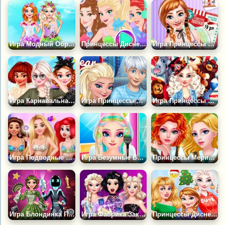
Игра Модный Образ Принцессы с Цветами
Принцессы Диснея: Фестиваль Красок
Игра Принцессы и Парк Развлечений
Игра Карнавальная Вечеринка Принцесс
Игра Принцессы Диснея: Пара Года
Игра Принцессы в Цирке
Игра Подводные Приключения Принцесс
Игра Безумные Выходные Принцесс Диснея
Принцессы Мерида и Аврора в Колледже
Игра Блондинка Принцесса Приключение Кинозвезды
Игра Фабрика Заклинаний Таро
Принцессы Диснея: 12 Дней Рождества