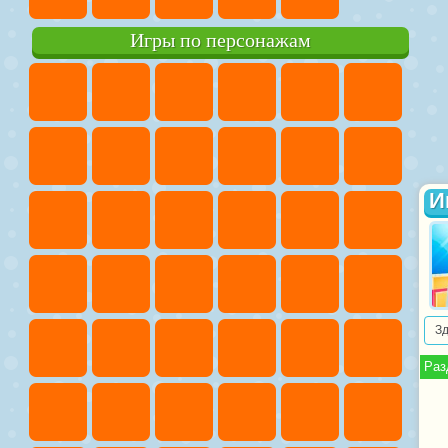
Игры по персонажам
И
З
Раз