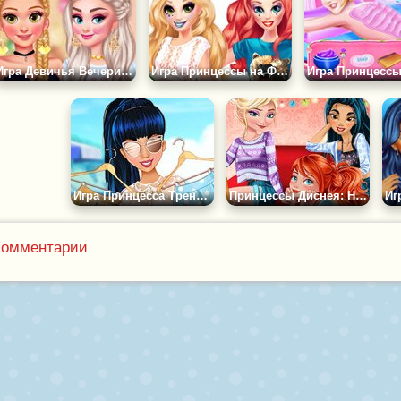
Игра Девичья Вечеринка Принцесс
Игра Принцессы на Фестивале Панк-Рок
Игра Принцесса Тренды Жаркого Лета
Принцессы Диснея: Настольные Игры
Комментарии