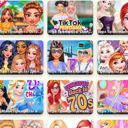
Игра Принцесса Острова: Все Вокруг Моды
Игра Принцессы Стиль Радуга Максимализм
Игра Принцессы Диснея: Праздничный Вечер
Игра Практика Катания на Коньках
Дисней Принцессы в Группе Поддержки
Игра Принцессы Назад к 70-ым