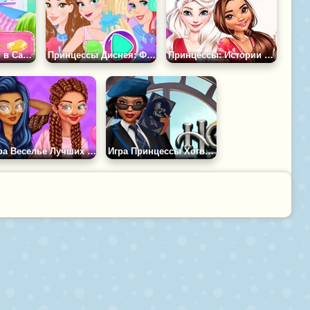
Игра Принцессы в Салоне Красоты
Принцессы Диснея: Фестиваль Красок
Принцессы: Истории Инстаграм
Игра Веселье Лучших Подруг
Игра Принцессы Хогвартса