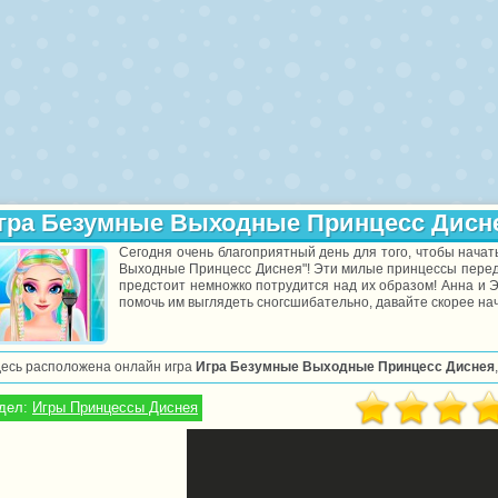
гра Безумные Выходные Принцесс Дисн
Сегодня очень благоприятный день для того, чтобы нача
Выходные Принцесс Диснея"! Эти милые принцессы перед 
предстоит немножко потрудится над их образом! Анна и 
помочь им выглядеть сногсшибательно, давайте скорее на
десь расположена онлайн игра
Игра Безумные Выходные Принцесс Диснея
дел:
Игры Принцессы Диснея