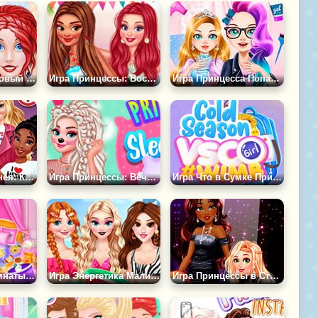
Игра Бриллиантовый Бал для Принцесс Диснея
Игра Принцессы: Воспоминание о Гавайях
Игра Принцесса Попала в Будущее
Принцессы Диснея: Каникулы в Городе
Игра Принцессы: Вечеринка с Ночевкой
Игра Что в Сумке Принцесс?
Игра Уборка Комнаты Принцессы
Игра Энергетика Малибу: Принцессы в Отпуске
Игра Принцессы в Стиле Певцов-Идолов