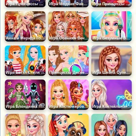
Игра Принцессы Путешествуют по Миру
Игра Модная Фантазия: Принцесса в Стране Грез
Игра Принцессы Диснея: Сватовство
Анна и Мерида Готовятся к Осени
Игра Осенняя Вечеринка Принцесс
Игра Безумные Выходные Принцесс Диснея
Игра Баттл Стиля Принцесс Диснея
Принцессы Диснея: Фестиваль Красок
Игра Школа Супергероев
Игра Блондинка Принцесса Приключение Кинозвезды
Игра Костюмированная Вечеринка Принцесс
Игра Коктейльная Вечеринка Принцесс