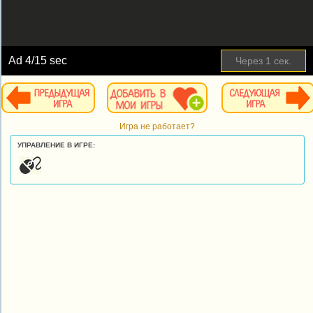
Ad
4
/15 sec
Через
1
сек.
Игра не работает?
УПРАВЛЕНИЕ В ИГРЕ: