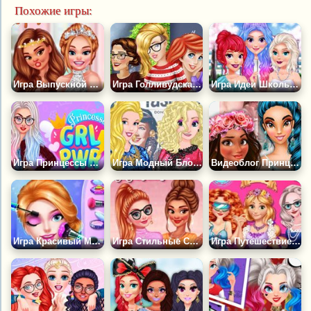
Похожие игры:
Игра Выпускной в Колледже Принцесс
Игра Голливудская Роль для Авроры
Игра Идеи Школьных Образов от Принцесс
Игра Принцессы Диснея: Girl Power
Игра Модный Блог Подружек Принцесс
Видеоблог Принцесс: Скоро Весна!
Игра Красивый Макияж: Спасти Принца
Игра Стильные Свитера Принцесс
Игра Путешествие во Времени