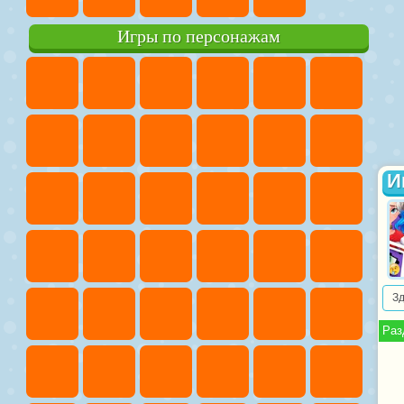
Игры по персонажам
И
З
Раз