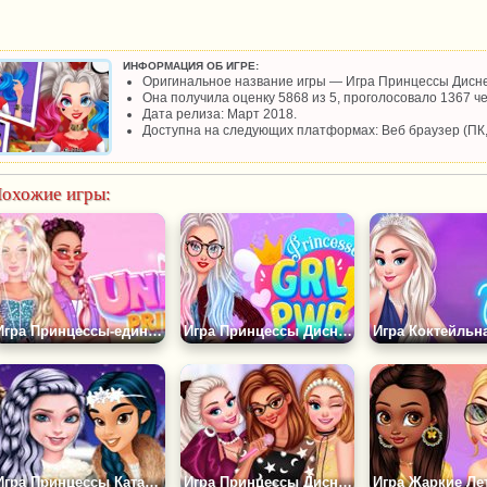
ИНФОРМАЦИЯ ОБ ИГРЕ:
Оригинальное название игры — Игра Принцессы Дисне
Она получила оценку 5868 из 5, проголосовало 1367 че
Дата релиза: Март 2018.
Доступна на следующих платформах: Веб браузер (ПК
охожие игры:
Игра Принцессы-единороги
Игра Принцессы Диснея: Girl Power
Игра Принцессы Катаются на Коньках
Игра Принцессы Диснея Становятся Поп-звездами