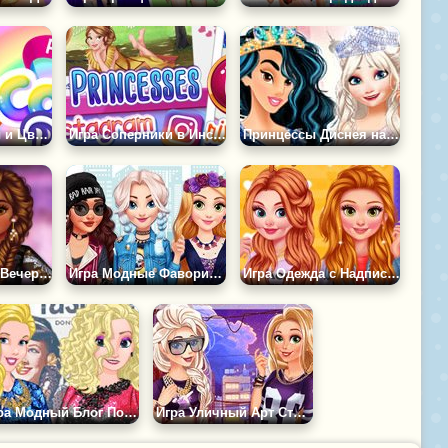
Игра Принцессы и Цветная Рулетка
Игра Соперники в Инстаграм
Принцессы Диснея на Конкурсе Модниц
Игра Испортить Вечеринку Принцессе
Игра Модные Фавориты Принцесс
Игра Одежда с Надписями от Принцесс
Игра Модный Блог Подружек Принцесс
Игра Уличный Арт Стиль Принцесс