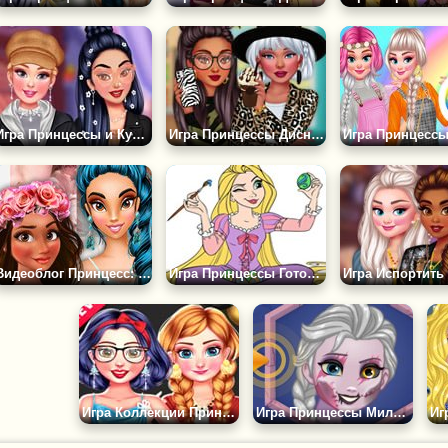
Игра Принцессы и Культура Ульджанга
Игра Принцессы Диснея: Принты Животных
Видеоблог Принцесс: Скоро Весна!
Игра Принцессы Готовятся к Пасхе
Игра Коллекции Принцесс на Черную Пятницу
Игра Принцессы Милые Зомби