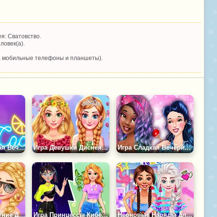
я: Сватовство.
ловек(а).
, мобильные телефоны и планшеты).
Игра Коктейльная Вечеринка Принцесс
Игра Девушки Диснея Весенние Цветы
Игра Сладкая Вечеринка с Принцессами
Игра Жаркие Летние Дни Принцесс
Игра Принцессы Кибер Робот Против Природы
Неоновые Наряды для Принцесс