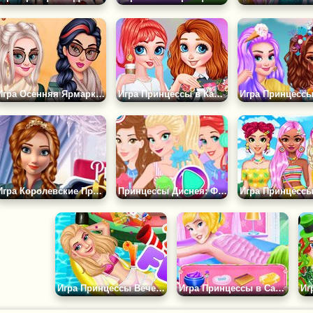
Игра Осенняя Ярмарка Принцесс
Игра Принцессы в Кампусе
Игра Королевские Принцессы Против Звезды
Принцессы Диснея: Фестиваль Красок
Игра Принцессы Вечеринка у Бассейна
Игра Принцессы в Салоне Красоты