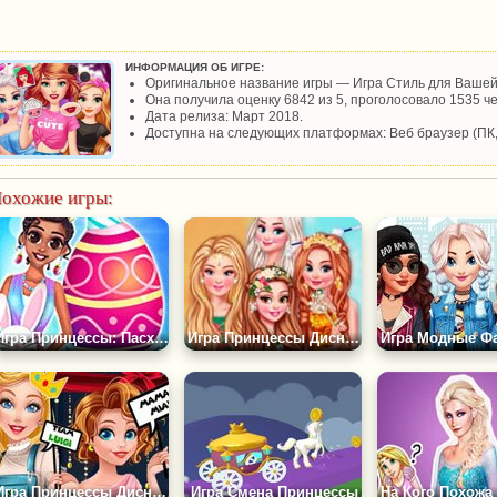
ИНФОРМАЦИЯ ОБ ИГРЕ:
Оригинальное название игры — Игра Стиль для Ваше
Она получила оценку 6842 из 5, проголосовало 1535 че
Дата релиза: Март 2018.
Доступна на следующих платформах: Веб браузер (ПК
охожие игры:
Игра Принцессы: Пасхальное Воскресенье
Игра Принцессы Диснея: 4 Сезона
Игра Принцессы Диснея и Ретро Игры
Игра Смена Принцессы