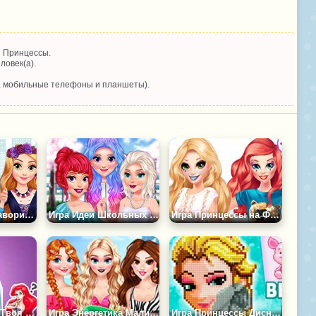
й Принцессы.
ловек(а).
, мобильные телефоны и планшеты).
Игра Модные Фавориты Принцесс
Игра Идеи Школьных Образов от Принцесс
Игра Принцессы на Фестивале Панк-Рок
На Кого Похожа Твоя Подруга из Принцесс?
Игра Энергетика Малибу: Принцессы в Отпуске
Игра Принцессы Дисней: Вышивание Крестиком