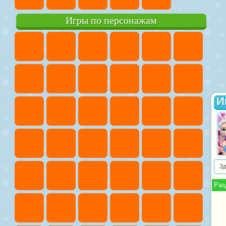
Игры по персонажам
И
З
Раз