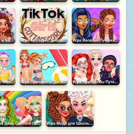
Игра Принцессы и Конфетная Вечеринка
Игра Коттедж с Девушками из Тик Тока
Игра Веселье Лучших Подруг
Игра Принцессы: Милые Летние Украшения из Бисера
Игра Принцессы Диснея в Аквапарке
Игра Принцессы Путешествуют по Миру
Игра День Святого Патрика: Вызов
Игра Мода для Школьниц Принцесс