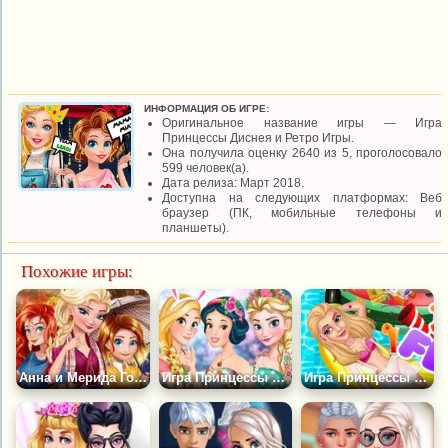
ИНФОРМАЦИЯ ОБ ИГРЕ:
Оригинальное название игры — Игра
Принцессы Диснея и Ретро Игры.
Она получила оценку 2640 из 5, проголосовало
599 человек(а).
Дата релиза: Март 2018.
Доступна на следующих платформах: Веб
браузер (ПК, мобильные телефоны и
планшеты).
Похожие игры:
Анна и Мерида Готовятся к Осени
Игра Принцессы в Ожидании Пасхи
Игра Принцессы Вечеринка у Бассейна