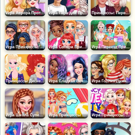
Игра Аврора Против Малефисенты
Игра Пара для Принцесс в Колледже
Принцессы: Первый День в Старшей Школе
Игра Принцессы: День в Торговом Центре
Игра Собери Принцесс на Вечеринку
Игра Переезд Принцесс: Декор Дома
Принцессы Диснея: Вечеринка
Игра Сладкая Вечеринка с Принцессами
Игра Голливудская Роль для Авроры
Игра Школа Супергероев
Игра Принцессы Диснея в Аквапарке
Игра Принцессы: Любовная Вечеринка