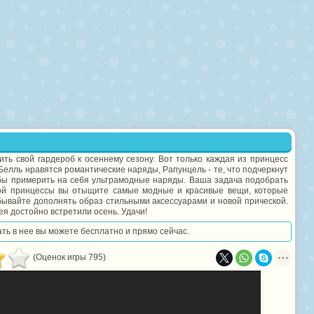
ь свой гардероб к осеннему сезону. Вот только каждая из принцесс
Белль нравятся романтические наряды, Рапунцель - те, что подчеркнут
обы примерить на себя ультрамодные наряды. Ваша задача подобрать
ной принцессы вы отыщите самые модные и красивые вещи, которые
абывайте дополнять образ стильными аксессуарами и новой прической.
я достойно встретили осень. Удачи!
ать в нее вы можете бесплатно и прямо сейчас.
(Оценок игры 795)