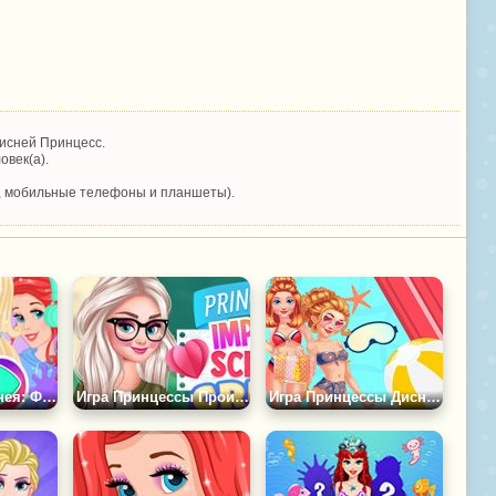
исней Принцесс.
овек(а).
, мобильные телефоны и планшеты).
Принцессы Диснея: Фестиваль Красок
Игра Принцессы Производят Впечатление
Игра Принцессы Диснея в Аквапарке