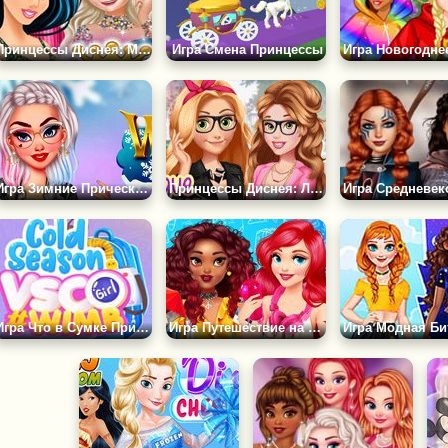
Принцессы Диснея: Мисс Колледж
Игра Смена Принцессы
Игра Зимние Прически для Принцесс
Принцессы Диснея: Лига Плюща
Игра Что в Сумке Принцесс?
Игра Путешествие на Стиле от Принцесс