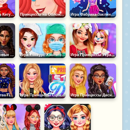
Игра Новогоднее Кигуруми для Принцесс
Принцессы на Обложке Журнала
Игра Фабрика Заклинаний Превращения Русалки
Игра Средневековые Принцессы
Игра Конкурс Хэштегов Карьера Принцессы
Игра Принцессы Украшают Дом
Игра Модная Битва Принцесс Луны и Солнца
Игра Принцессы Сценические Дивы
Игра Принцессы Диснея: Вско Герл