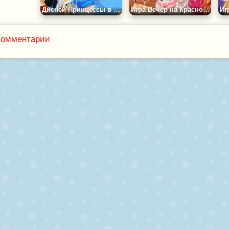
Дисней Принцессы в Группе Поддержки
Игра Вечер на Красной Дорожке
Комментарии