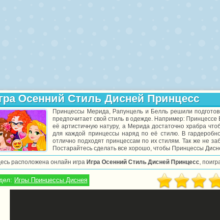
гра Осенний Стиль Дисней Принцесс
Принцессы Мерида, Рапунцель и Белль решили подготовит
предпочитает свой стиль в одежде. Например: Принцессе 
её артистичную натуру, а Мерида достаточно храбра чт
для каждой принцессы наряд по её стилю. В гардероб
отлично подходят принцессам по их стилям. Так же не з
Постарайтесь сделать все хорошо, чтобы Принцессы Дисне
десь расположена онлайн игра
Игра Осенний Стиль Дисней Принцесс
, поигр
дел:
Игры Принцессы Диснея