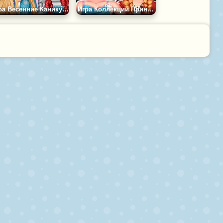
Игра Весенние Каникулы в Диснейленде
Игра Коллекции Принцесс на Черную Пятницу