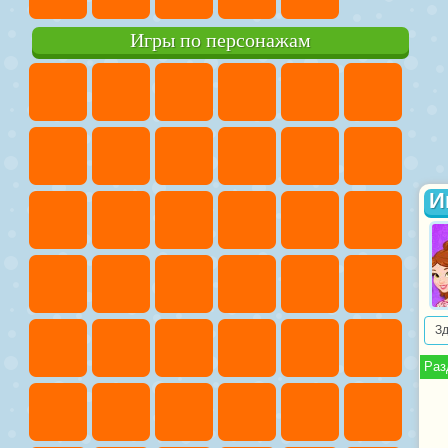
Игры по персонажам
И
З
Раз