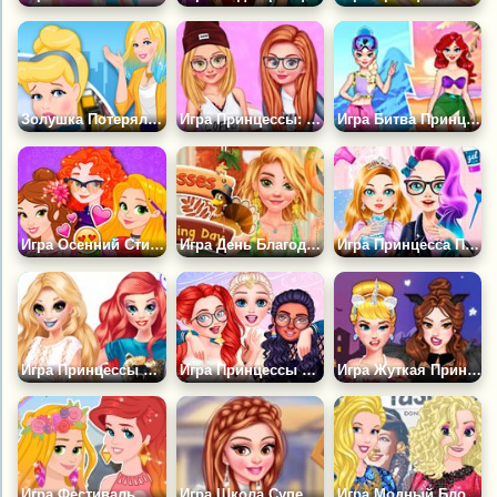
Золушка Потерялась в Нью-Йорке
Игра Принцессы: Стиль Скейтеров
Игра Битва Принцесс Лето Против Зимы
Игра Осенний Стиль Дисней Принцесс
Игра День Благодарения Принцесс
Игра Принцесса Попала в Будущее
Игра Принцессы на Фестивале Панк-Рок
Игра Принцессы Путешествуют по Миру
Игра Жуткая Принцесса в Социальных Сетях
Игра Фестиваль Моды Принцесс
Игра Школа Супергероев
Игра Модный Блог Подружек Принцесс