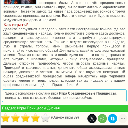
посещают балы. А как на счёт средневековых
принцесс, какими, они были? В игре, вы познакомитесь с королевскими
воинами. Посетите замок, где живёт пара средневековых воинов с тремя
свирепыми принцессами-воинами. Вместе с ними, вы и будете покорять
моду своим рыцарским шармом!
Как играть?
Давайте погрузимся в гардероб, этих пяти бесстрашных воинов, где вас
ждут средневековые наряды. Только посмотрите сколько здесь доспехов,
накидок и аксессуаров, именно эти атрибуты демонстрируют
средневековую элегантность. Так же в отделе аксессуаров вы найдёте,
луки и стрелы, топоры, мечи! Выбирайте первую принцессу и
приступайте к созданию образа! Для начала давайте сделаем красивый
макияж. Помимо косметики, вам необходимо на нести на лицо красивые
арт рисунки с шрамами, которые к лицо средневековой принцессе.
Дальше откройте гардеробную, чтобы выбрать красивые наряды.
Примеряйте красивые платья, дополните образ аксессуарами в виде
накидки, доспехов и элегантным мечом. У вас поучился невероятный
образ средневековой принцессы! Теперь наберитесь еще терпения
оденьте короля и троих подруг, которые так же нуждаются в вашем
профессиональном подборе. Приятной игры!
Здесь расположена онлайн игра
Игра Средневековые Принцессы
,
поиграть в нее вы можете бесплатно и прямо сейчас.
Раздел:
Игры Принцессы Диснея
(Оценок игры 89)