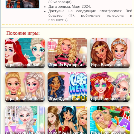
89 человек(а).
Дата релиза: Март 2024.
Доступна на следующих платформах: Веб
браузер (ПК, мобильные телефоны и
планшеты).
Похожие игры:
Игра Пасхальный Сюрприз для Принцесс
Игра Из Бунтарки в Милашку
Игра Выпускной в Колледже Принцесс
Игра Девичья Вечеринка Принцесс
Игра Одень Принцесс в Холодную Погоду
Игра Принцессы на Весеннем Фестивале
Игра Готовься Вместе с Принцессами
Игра Мода Принцесс в Инстаграме
Игра Принцессы Вечеринка у Бассейна