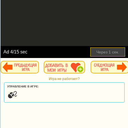
Ad
4
/15 sec
Через
1
сек.
Игра не работает?
УПРАВЛЕНИЕ В ИГРЕ: