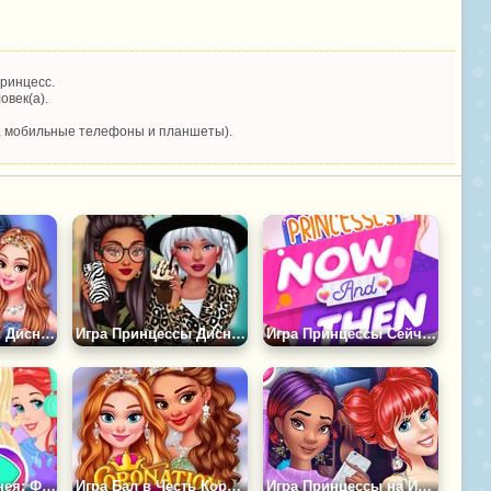
ринцесс.
овек(а).
, мобильные телефоны и планшеты).
Игра Принцессы Диснея: Праздничный Вечер
Игра Принцессы Диснея: Принты Животных
Игра Принцессы Сейчас и Тогда
Принцессы Диснея: Фестиваль Красок
Игра Бал в Честь Коронации
Игра Принцессы на Ибице