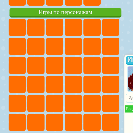
Игры по персонажам
И
З
Раз