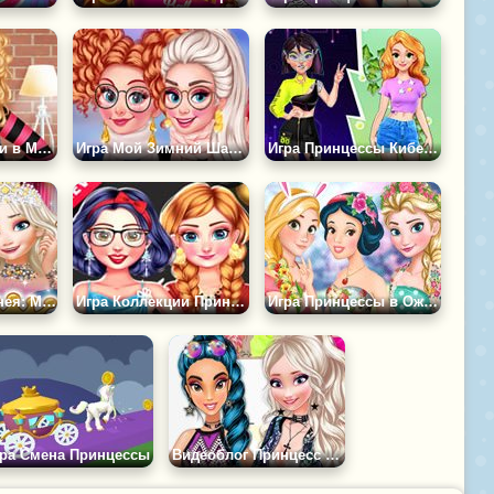
Игра Из Бунтарки в Милашку
Игра Мой Зимний Шарф в Стиле Каваи
Игра Принцессы Кибер Робот Против Природы
Принцессы Диснея: Мисс Колледж
Игра Коллекции Принцесс на Черную Пятницу
Игра Принцессы в Ожидании Пасхи
гра Смена Принцессы
Видеоблог Принцесс Диснея: Вечеринка