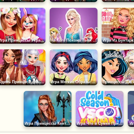
Игра Принцессы Украшают Дом
На Кого Похожа Твоя Подруга из Принцесс?
Одень Принцесс для Видео Блога
Игра Мягкие Образы Принцесс в Стиле Гранж
Игра Принцессы Кентавры
Игра Что в Сумке Принцесс?
И