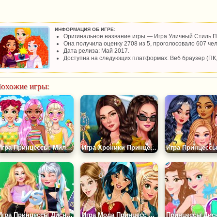
ИНФОРМАЦИЯ ОБ ИГРЕ:
Оригинальное название игры — Игра Уличный Стиль П
Она получила оценку 2708 из 5, проголосовало 607 чел
Дата релиза: Май 2017.
Доступна на следующих платформах: Веб браузер (ПК
охожие игры:
Игра Принцессы: Милые Летние Украшения из Бисера
Игра Хроники Принцесс Прошлого и Настоящего
Игра Принцессы Диснея: Старшеклассницы
Игра Мода Принцесс в Инстаграме