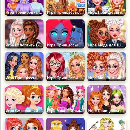
Игра Тренировка Принцесс
Игра Принцессы: Путешествии к Пирамидам
Игра Принцессы как Древние Воины
Игра Испортить Вечеринку Принцессе
Игра Принцессы Сияющая Красота
Игра Мода для Школьниц Принцесс
Игра Принцессы Диснея: Праздничный Вечер
Игра Принцессы Путешествуют
Игра Мой Зимний Шарф в Стиле Каваи
Игра Смешанный Стиль Принцесс
Игра Моана, Эльза и Мерида на Пикнике
Игра Принцессы Диснея: Модное Телешоу