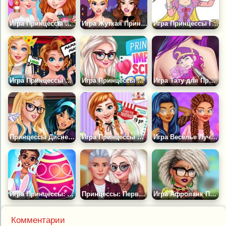
Игра Принцессы в Кампусе
Игра Жуткая Принцесса в Социальных Сетях
Игра Принцессы Готовятся к Пасхе
Игра Принцессы Диснея и Ретро Игры
Игра Принцессы Производят Впечатление
Игра Тату для Принцесс
Принцессы Диснея Идут в Школу
Игра Принцессы и Парк Развлечений
Игра Веселье Лучших Подруг
Игра Принцессы: Пасхальное Воскресенье
Принцессы: Первый День в Старшей Школе
Игра Афропанк Принцессы
Комментарии