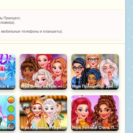
ь Принцесс.
ловек(а).
, мобильные телефоны и планшеты).
Дисней Принцессы в Группе Поддержки
Игра Вечер на Красной Дорожке
Игра Принцессы: День в Торговом Центре
Игра Безумные Выходные Принцесс 2
Игра Кофейный Перерыв для Принцесс
Игра Уютный Стиль Принцесс