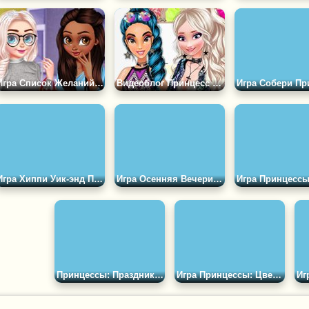
Игра Список Желаний Принцесс Диснея
Видеоблог Принцесс Диснея: Вечеринка
Игра Хиппи Уик-энд Принцесс
Игра Осенняя Вечеринка Принцесс
Принцессы: Праздник в Стиле Эмоджи
Игра Принцессы: Цветочная Весна