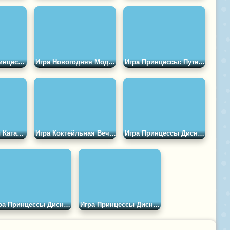
Игра Собери Принцесс на Вечеринку
Игра Новогодняя Мода Бель и Ариэль
Игра Принцессы: Путешествии к Пирамидам
Игра Принцессы Катаются на Коньках
Игра Коктейльная Вечеринка Принцесс
Игра Принцессы Диснея: Принты Животных
Игра Принцессы Диснея: Девичник Вечеринка
Игра Принцессы Диснея: Girl Power