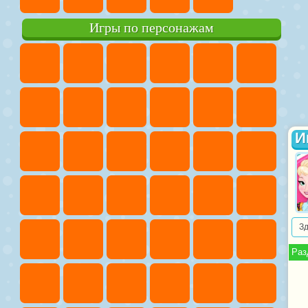
Игры по персонажам
И
З
Раз