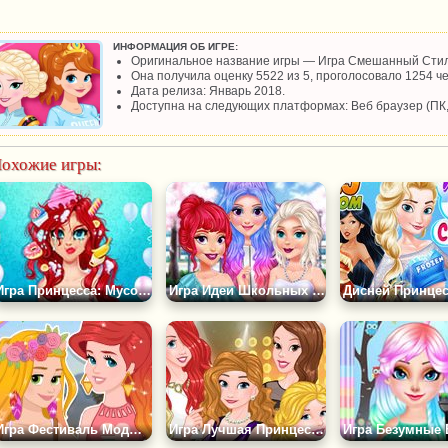
ИНФОРМАЦИЯ ОБ ИГРЕ:
Оригинальное название игры — Игра Смешанный Стил
Она получила оценку 5522 из 5, проголосовало 1254 че
Дата релиза: Январь 2018.
Доступна на следующих платформах: Веб браузер (ПК
охожие игры:
Игра Принцесса: Мусорная Вечеринка
Игра Идеи Школьных Образов от Принцесс
Игра Фестиваль Моды Принцесс
Игра Лучшая Принцесса Дисней