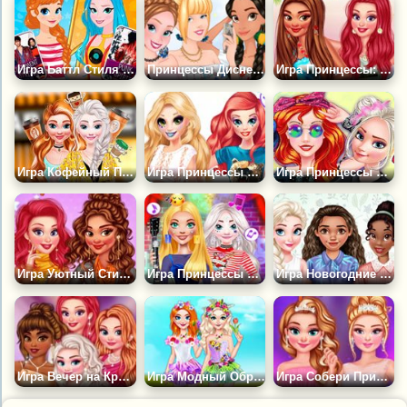
Игра Баттл Стиля Принцесс Диснея
Принцессы Диснея: Открытые Плечи
Игра Принцессы: Воспоминание о Гавайях
Игра Кофейный Перерыв для Принцесс
Игра Принцессы на Фестивале Панк-Рок
Игра Принцессы на Весеннем Фестивале
Игра Уютный Стиль Принцесс
Игра Принцессы Диснея: Ночь Караоке
Игра Новогодние Цели Принцесс
Игра Вечер на Красной Дорожке
Игра Модный Образ Принцессы с Цветами
Игра Собери Принцесс на Гала Вечеринку