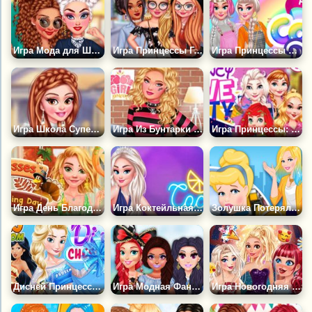
Игра Мода для Школьниц Принцесс
Игра Принцессы Городские Модницы
Игра Принцессы и Цветная Рулетка
Игра Школа Супергероев
Игра Из Бунтарки в Милашку
Игра Принцессы: Любовная Вечеринка
Игра День Благодарения Принцесс
Игра Коктейльная Вечеринка Принцесс
Золушка Потерялась в Нью-Йорке
Дисней Принцессы в Группе Поддержки
Игра Модная Фантазия: Принцесса в Стране Грез
Игра Новогодняя Коллекция Принцесс