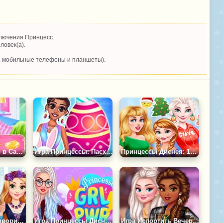
лючения Принцесс.
ловек(а).
, мобильные телефоны и планшеты).
Игра Принцессы в Салоне Красоты
Игра Принцессы: Пасхальное Воскресенье
Принцессы Диснея: 12 Дней Рождества
Игра Модные Фавориты Принцесс
Игра Принцессы Диснея: Girl Power
Игра Испортить Вечеринку Принцессе