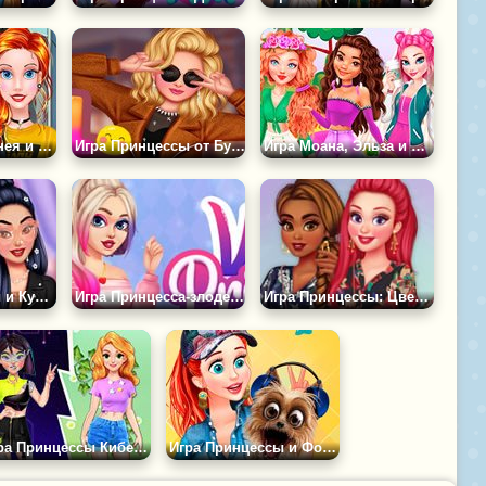
Принцессы Диснея и Черная Пятница
Игра Принцессы от Бунтарей до Преппи
Игра Моана, Эльза и Мерида на Пикнике
Игра Принцессы и Культура Ульджанга
Игра Принцесса-злодейка в Современном Стиле
Игра Принцессы: Цветочная Весна
Игра Принцессы Кибер Робот Против Природы
Игра Принцессы и Фото Конкурс