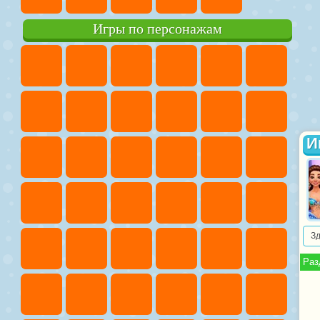
Игры по персонажам
И
З
Раз