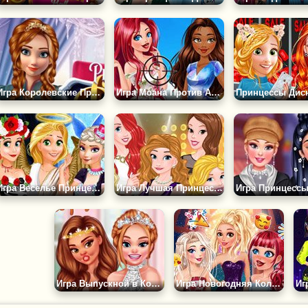
Игра Королевские Принцессы Против Звезды
Игра Моана Против Ариэль
Игра Веселье Принцесс в Хэллоуин
Игра Лучшая Принцесса Дисней
Игра Выпускной в Колледже Принцесс
Игра Новогодняя Коллекция Принцесс