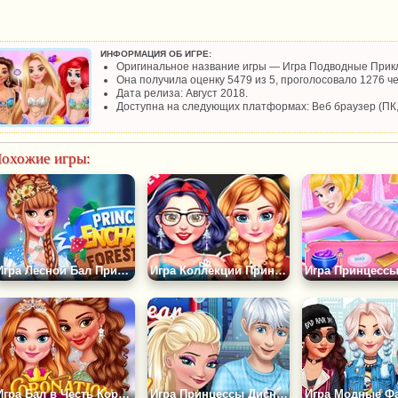
ИНФОРМАЦИЯ ОБ ИГРЕ:
Оригинальное название игры — Игра Подводные Прик
Она получила оценку 5479 из 5, проголосовало 1276 че
Дата релиза: Август 2018.
Доступна на следующих платформах: Веб браузер (ПК
охожие игры:
Игра Лесной Бал Принцесс
Игра Коллекции Принцесс на Черную Пятницу
Игра Бал в Честь Коронации
Игра Принцессы Диснея: Пара Года