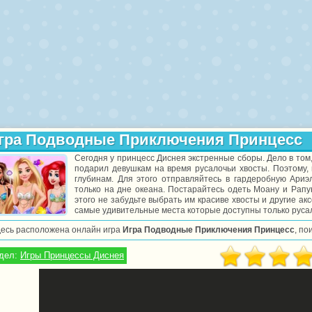
гра Подводные Приключения Принцесс
Сегодня у принцесс Диснея экстренные сборы. Дело в том,
подарил девушкам на время русалочьи хвосты. Поэтому,
глубинам. Для этого отправляйтесь в гардеробную Ариэ
только на дне океана. Постарайтесь одеть Моану и Рапу
этого не забудьте выбрать им красиве хвосты и другие ак
самые удивительные места которые доступны только руса
десь расположена онлайн игра
Игра Подводные Приключения Принцесс
, по
дел:
Игры Принцессы Диснея