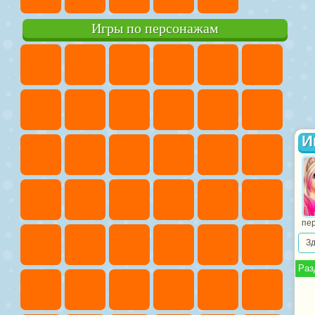
Игры по персонажам
И
пер
З
Раз