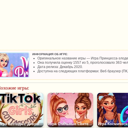
ИНФОРМАЦИЯ ОБ ИГРЕ:
Оригинальное название игры — Игра Принцесса-злоде
Она получила оценку 1557 из 5, проголосовало 363 чел
Дата релиза: Декабрь 2020.
Доступна на следующих платформах: Веб браузер (ПК
охожие игры:
Игра Коттедж с Девушками из Тик Тока
Игра Стильные Свитера Принцесс