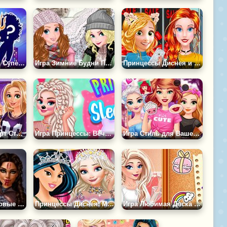
Игра Принцессы Супергерои
Игра Зимние Будни Принцесс
Принцессы Диснея и Черная Пятница
Игра Уличный Арт Стиль Принцесс
Игра Принцессы: Вечеринка с Ночевкой
Игра Стиль для Вашей Принцессы
Игра Средневековые Принцессы
Принцессы Диснея: Мисс Колледж
Игра Любимая Доска Принцесс