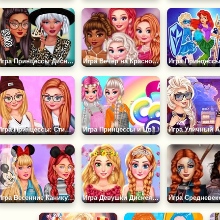
Игра Принцессы Диснея: Принты Животных
Игра Вечер на Красной Дорожке
Игра Принцессы: Стиль Скейтеров
Игра Принцессы и Цветная Рулетка
Игра Весенние Каникулы в Диснейленде
Игра Девушки Диснея Весенние Цветы