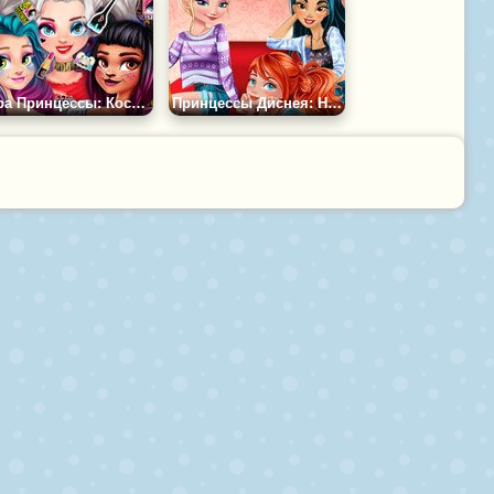
Игра Принцессы: Косплей-Фестиваль
Принцессы Диснея: Настольные Игры