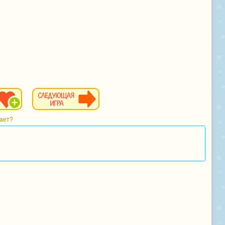
тает?