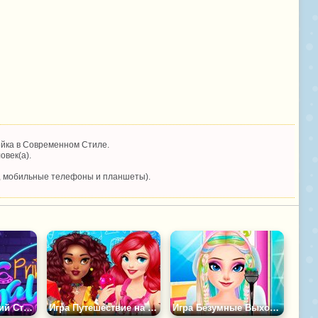
йка в Современном Стиле.
овек(а).
, мобильные телефоны и планшеты).
Игра Космический Стиль от Принцесс
Игра Путешествие на Стиле от Принцесс
Игра Безумные Выходные Принцесс Диснея