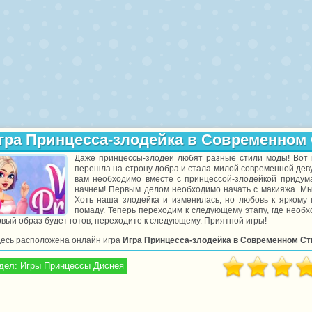
гра Принцесса-злодейка в Современном
Даже принцессы-злодеи любят разные стили моды! Вот к
перешла на строну добра и стала милой современной деву
вам необходимо вместе с принцессой-злодейкой придума
начнем! Первым делом необходимо начать с макияжа. Мы 
Хоть наша злодейка и изменилась, но любовь к яркому 
помаду. Теперь переходим к следующему этапу, где необ
вый образ будет готов, переходите к следующему. Приятной игры!
десь расположена онлайн игра
Игра Принцесса-злодейка в Современном Ст
дел:
Игры Принцессы Диснея