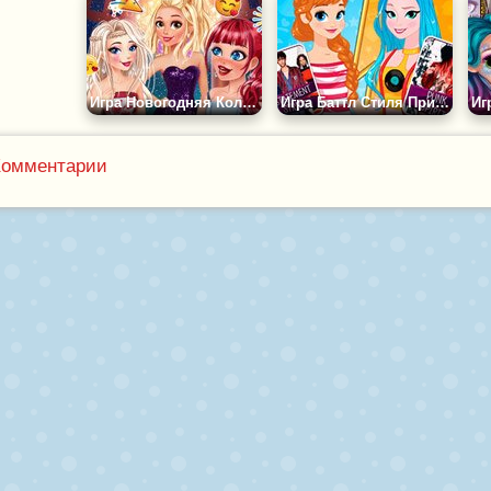
Игра Новогодняя Коллекция Принцесс
Игра Баттл Стиля Принцесс Диснея
Комментарии