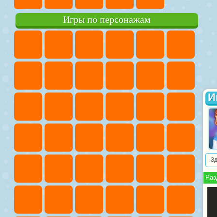
Игры по персонажам
И
З
Раз