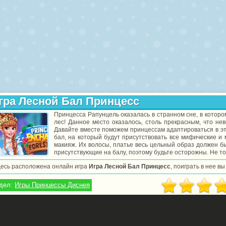
гра Лесной Бал Принцесс
Принцесса Рапунцель оказалась в странном сне, в котор
лес! Данное место оказалось, столь прекрасным, что не
Давайте вместе поможем принцессам адаптироваться в эт
бал, на который будут присутствовать все мифические и
макияж. Их волосы, платье весь цельный образ должен бы
присутствующие на балу, поэтому будьте осторожны. Не то
десь расположена онлайн игра
Игра Лесной Бал Принцесс
, поиграть в нее в
дел:
Игры Принцессы Диснея