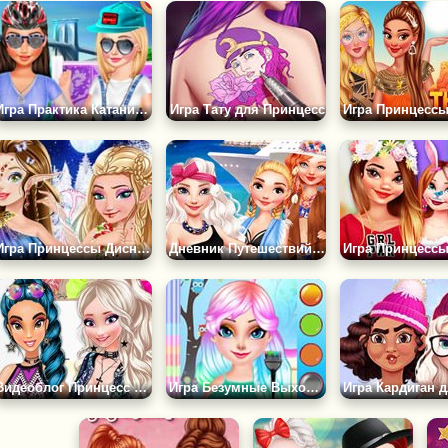
Игра Практика Катания на Коньках
Игра Тату для Принцесс
Игра Принцессы Диснея: Зимние Феи
Дневник Путешествий Принцесс: Греция
Видеоблог Принцесс Диснея: Вечеринка
Игра Безумные Выходные Принцесс 2