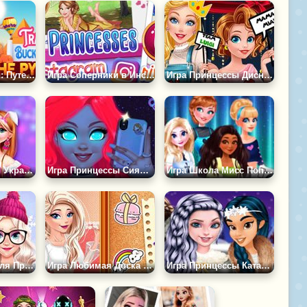
Игра Принцессы: Путешествии к Пирамидам
Игра Соперники в Инстаграм
Игра Принцессы Диснея и Ретро Игры
Игра Принцессы Украшают Дом
Игра Принцессы Сияющая Красота
Игра Школа Мисс Популярность
Игра Кардиган для Принцессы: Мода Любви
Игра Любимая Доска Принцесс
Игра Принцессы Катаются на Коньках