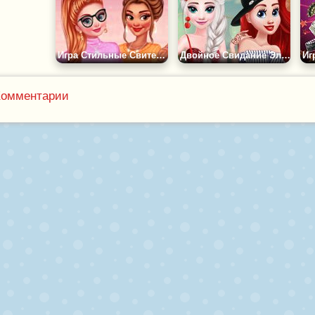
Игра Стильные Свитера Принцесс
Двойное Свидание Эльзы и Ариэль
Комментарии