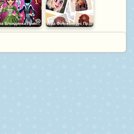
Игра Блондинка Принцесса Приключение Кинозвезды
Игра Фотоконкурс Принцесс