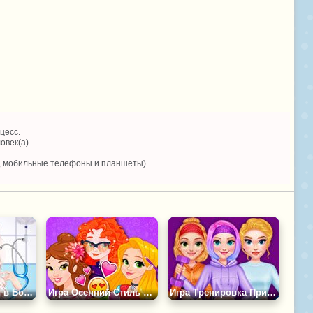
цесс.
овек(а).
, мобильные телефоны и планшеты).
Игра Принцессы в Больнице
Игра Осенний Стиль Дисней Принцесс
Игра Тренировка Принцесс