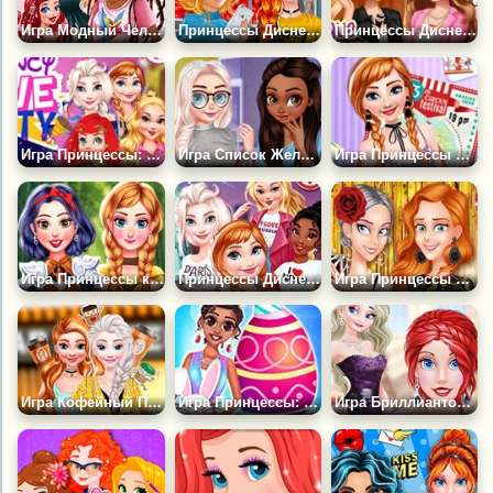
Игра Модный Челлендж Принцесс Диснея
Принцессы Диснея и Черная Пятница
Принцессы Диснея: Лига Плюща
Игра Принцессы: Любовная Вечеринка
Игра Список Желаний Принцесс Диснея
Игра Принцессы и Парк Развлечений
Игра Принцессы как Древние Воины
Принцессы Диснея: Каникулы в Городе
Игра Принцессы на Открытии Вечеринки Gucci
Игра Кофейный Перерыв для Принцесс
Игра Принцессы: Пасхальное Воскресенье
Игра Бриллиантовый Бал для Принцесс Диснея