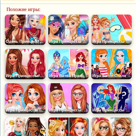
Похожие игры:
Одень Принцесс для Видео Блога
Игра Принцессы Диснея: Маскарад
Игра Принцессы Диснея в Аквапарке
Игра Принцессы: Воспоминание о Гавайях
Игра Битва Принцесс Лето Против Зимы
Игра Баттл Стиля Принцесс Диснея
Игра Принцессы в Кампусе
Игра Принцессы: Стиль Скейтеров
Игра Принцессы Супергерои