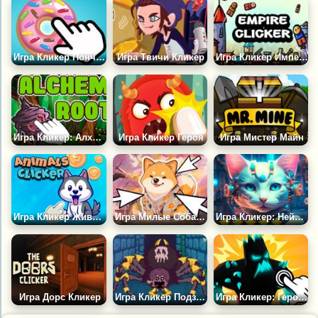
Игра Кликер Пончиков
Игра Твичи Кликер
Игра Кликер Империи
Игра Кликер: Алхимические Корни
Игра Кликер Героя
Игра Мистер Майн
Игра Кликер Животных
Игра Милые Собачки Кликер: Собери Их Всех
Игра Кликер: Нейро Кот
Игра Дорс Кликер
Игра Кликер Подземелье Замка
Игра Кликер: Герои и Монстры