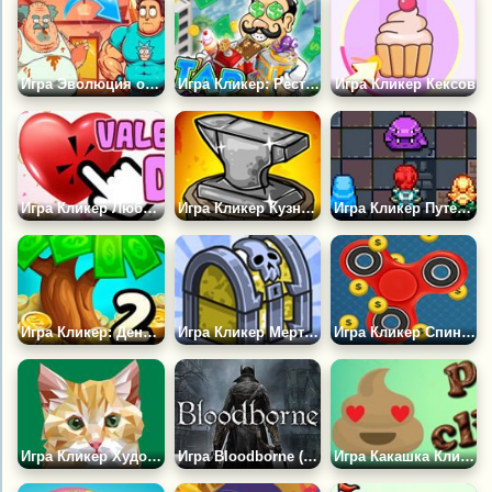
Игра Эволюция от Скуфа до ГигаЧада: Кликер
Игра Кликер: Ресторанный Магнат
Игра Кликер Кексов
Игра Кликер Любви: День Святого Валентина
Игра Кликер Кузнеца
Игра Кликер Путешественника
Игра Кликер: Денежное Дерево 2
Игра Кликер Мертвецов
Игра Кликер Спиннера
Игра Кликер Художника
Игра Bloodborne (Рождённый кровью)
Игра Какашка Кликер