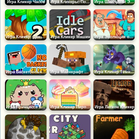
Игра Кликер Часов
Игра Кликеры: Последняя Крепость
Игра Шайлушай Эволюция: Кликер
Игра Кликер: Денежное Дерево 2
Игра Кликер Машин
Игра Эволюция от Скуфа до ГигаЧада: Кликер
Игра Баскетбольный Кликер Нубика
Игра Майнкрафт Кликер
Игра Кликер Тёмного Леса
Игра Принцесса Киса Ням Ням
Игра Кликер Пирожных
Игра Легион Кликер