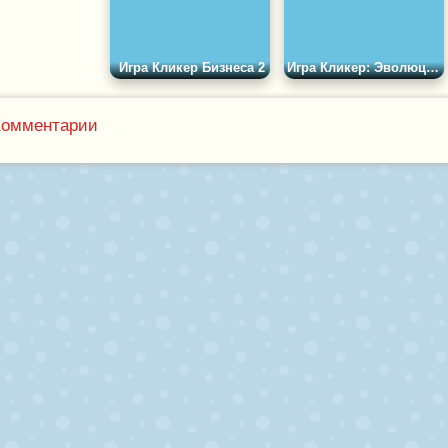
Игра Кликер Бизнеса 2
Игра Кликер: Эволюция Призраков
Комментарии