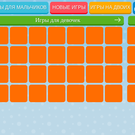
Ы ДЛЯ МАЛЬЧИКОВ
НОВЫЕ ИГРЫ
ИГРЫ НА ДВОИХ
Игры для девочек