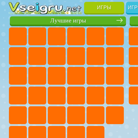
ИГРЫ
ИГР
Лучшие игры