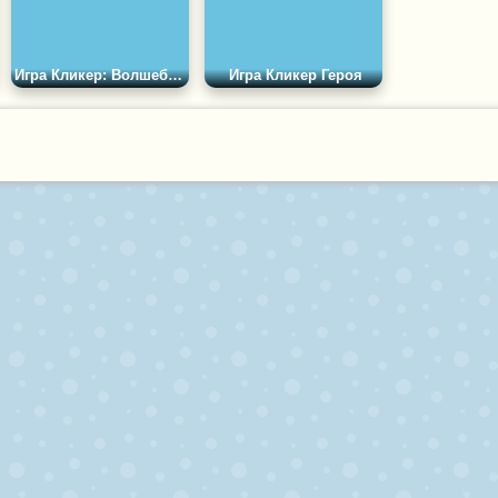
Игра Кликер: Волшебные Мечи
Игра Кликер Героя