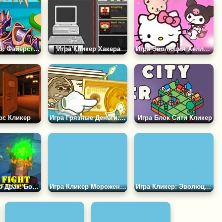
Игра Кликер: Файерстоун
Игра Кликер Хакера
Игра Эволюция Хеллоу Китти: Кликер
рс Кликер
Игра Грязные Деньги: Богатые Богатеют
Игра Блок Сити Кликер
Игра Кликер Драк: Боевой Магнат
Игра Кликер Мороженого
Игра Кликер: Эволюция Планеты