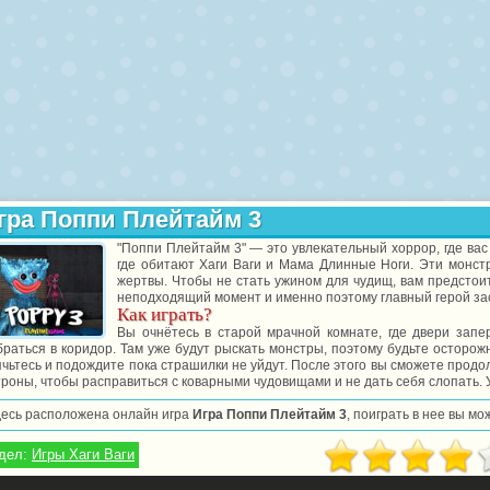
гра Поппи Плейтайм 3
"Поппи Плейтайм 3" — это увлекательный хоррор, где ва
где обитают Хаги Ваги и Мама Длинные Ноги. Эти монстр
жертвы. Чтобы не стать ужином для чудищ, вам предстои
неподходящий момент и именно поэтому главный герой за
Как играть?
Вы очнётесь в старой мрачной комнате, где двери запе
раться в коридор. Там уже будут рыскать монстры, поэтому будьте осторож
чьтесь и подождите пока страшилки не уйдут. После этого вы сможете продол
роны, чтобы расправиться с коварными чудовищами и не дать себя слопать. 
десь расположена онлайн игра
Игра Поппи Плейтайм 3
, поиграть в нее вы м
дел:
Игры Хаги Ваги