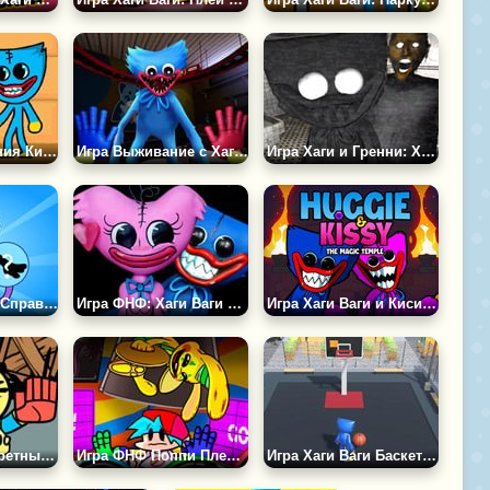
Игра Приключения Киси Миси и Хаги Ваги
Игра Выживание с Хаги Ваги
Игра Хаги и Гренни: Хоррор Страшилка
Игра Слева или Справа! Создай Игрушку Кэтнэпа
Игра ФНФ: Хаги Ваги и Киси Миси Поют Плейтайм
Игра Хаги Ваги и Киси Миси в Волшебном Храме
Игра Стащи Секретные Материалы у Хаги
Игра ФНФ Поппи Плейтайм: Кролик Бонзо
Игра Хаги Ваги Баскетбол