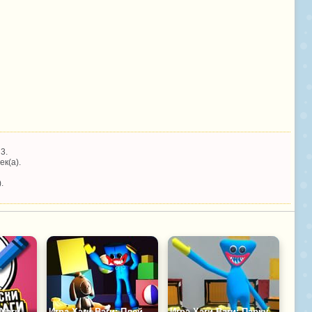
3.
ек(а).
.
Игра Раскраски Хаги Ваги
Игра Хаги Ваги: Плей Тайм
Игра Хаги Ваги: Паркур на Выживание