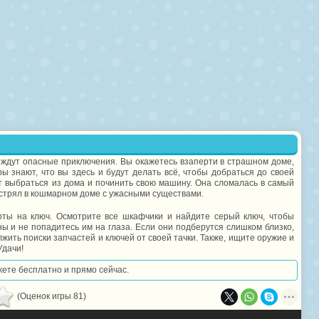
с ждут опасные приключения. Вы окажетесь взаперти в страшном доме,
ы знают, что вы здесь и будут делать всё, чтобы добраться до своей
т выбраться из дома и починить свою машину. Она сломалась в самый
стрял в кошмарном доме с ужасными существами.
рты на ключ. Осмотрите все шкафчики и найдите серый ключ, чтобы
ны и не попадитесь им на глаза. Если они подберутся слишком близко,
жить поиски запчастей и ключей от своей тачки. Также, ищите оружие и
Удачи!
ожете бесплатно и прямо сейчас.
(Оценок игры 81)