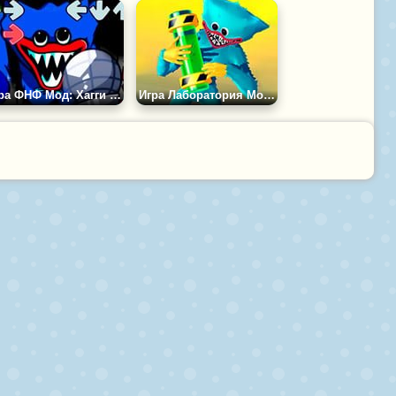
Игра ФНФ Мод: Хагги Вагги в Вентиляции
Игра Лаборатория Монстров: Странный Забег