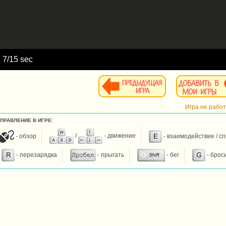
d
8
/15 sec
Игра не рабо
УПРАВЛЕНИЕ В ИГРЕ:
- обзор
/
- движение
- взаимодействие / с
- перезарядка
- прыгать
- бег
- брос