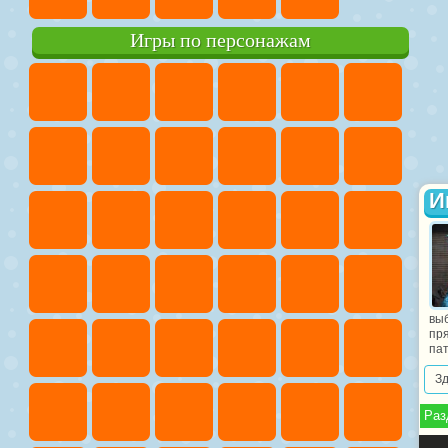
Игры по персонажам
И
выб
пря
пат
З
Раз