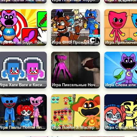
Игра Кик зе Бади: Поппи Плейтам
Игра ФНФ Прожарка: Фредди и Бенди против Хаги Ваги
Игра Хаги Ваги и Киси Миси: Побег из Космической Станции
Игра Пиксельные Ночи с Хаги Ваги
Игра Пазлы Поппи Плейтайм
Игра Поппи 3: Мастер Слияния