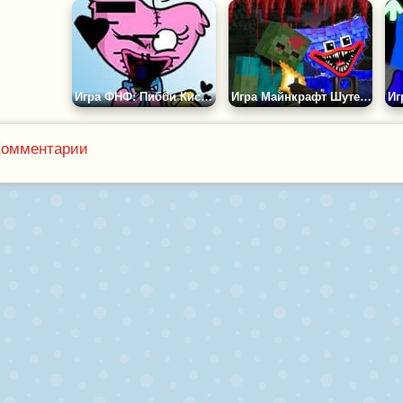
Игра ФНФ: Пибби Киси Миси
Игра Майнкрафт Шутер: Монстр Рояль
Комментарии