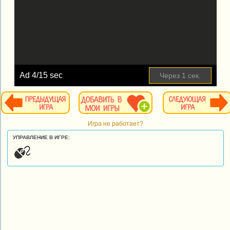
Ad
4
/15 sec
Через
1
сек.
Игра не работает?
УПРАВЛЕНИЕ В ИГРЕ: