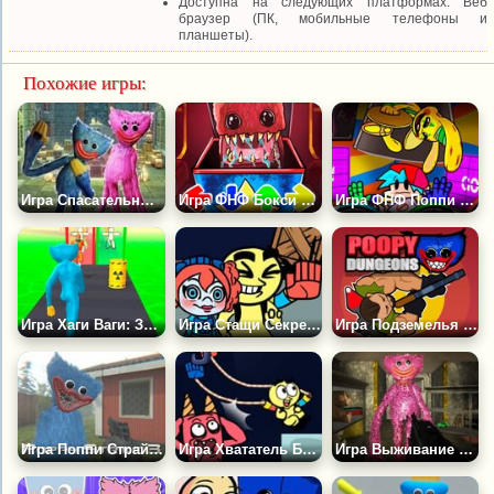
Доступна на следующих платформах: Веб
браузер (ПК, мобильные телефоны и
планшеты).
Похожие игры:
Игра Спасательный Паркур Хаги Ваги
Игра ФНФ Бокси Бу: Проект Плейтайм
Игра ФНФ Поппи Плейтайм: Кролик Бонзо
Игра Хаги Ваги: Забег Чудаковатого Монстра
Игра Стащи Секретные Материалы у Хаги
Игра Подземелья Поппи Плейтайм
Игра Поппи Страйк 3
Игра Хвататель Бан Бан
Игра Выживание в Поппи Плейтайм: Хаги Ваги