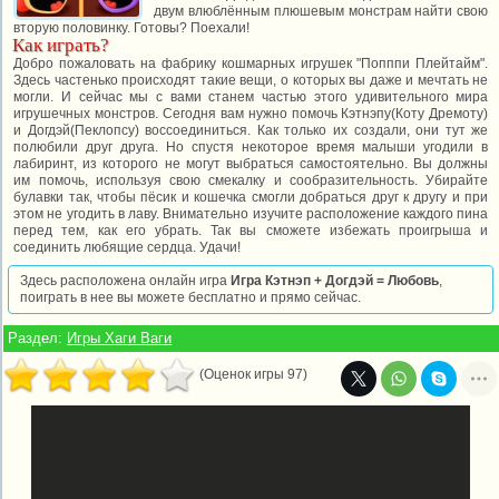
двум влюблённым плюшевым монстрам найти свою
вторую половинку. Готовы? Поехали!
Как играть?
Добро пожаловать на фабрику кошмарных игрушек "Попппи Плейтайм".
Здесь частенько происходят такие вещи, о которых вы даже и мечтать не
могли. И сейчас мы с вами станем частью этого удивительного мира
игрушечных монстров. Сегодня вам нужно помочь Кэтнэпу(Коту Дремоту)
и Догдэй(Пеклопсу) воссоединиться. Как только их создали, они тут же
полюбили друг друга. Но спустя некоторое время малыши угодили в
лабиринт, из которого не могут выбраться самостоятельно. Вы должны
им помочь, используя свою смекалку и сообразительность. Убирайте
булавки так, чтобы пёсик и кошечка смогли добраться друг к другу и при
этом не угодить в лаву. Внимательно изучите расположение каждого пина
перед тем, как его убрать. Так вы сможете избежать проигрыша и
соединить любящие сердца. Удачи!
Здесь расположена онлайн игра
Игра Кэтнэп + Догдэй = Любовь
,
поиграть в нее вы можете бесплатно и прямо сейчас.
Раздел:
Игры Хаги Ваги
(Оценок игры 97)