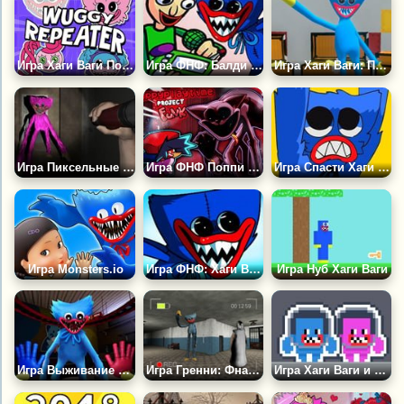
Игра Хаги Ваги Повторюшка
Игра ФНФ: Балди против Хаги Ваги
Игра Хаги Ваги: Паркур на Выживание
Игра Пиксельные Ночи с Хаги Ваги
Игра ФНФ Поппи Плейтайм 3: Проект Фанк
Игра Спасти Хаги Ваги
Игра Monsters.io
Игра ФНФ: Хаги Ваги
Игра Нуб Хаги Ваги
Игра Выживание с Хаги Ваги
Игра Гренни: Фнаф Больница
Игра Хаги Ваги и Киси Миси: Побег из Космической Станции