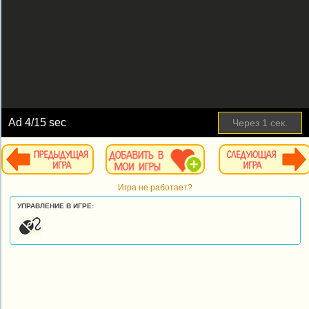
Ad
4
/15 sec
Через
1
сек.
Игра не работает?
УПРАВЛЕНИЕ В ИГРЕ: