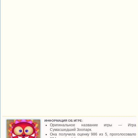
ИНФОРМАЦИЯ ОБ ИГРЕ:
Оригинальное название игры — Игра
Сумасшедший Зоопарк.
Она получила оценку 986 из 5, проголосовало