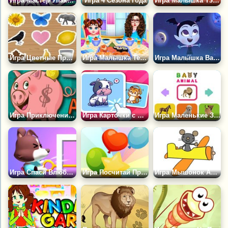
Игра Мастер Упаковщик
Игра 4 Сезона Года
Игра Малышка Тэйлор Изучает Столовый Этикет
Игра Цветные Предметы
Игра Малышка Тейлор Готовит Суши
Игра Малышка Вампир в Космосе
Игра Приключения Свиньи Копилки
Игра Карточки с Милыми Животными
Игра Маленькие Зверюшки
Игра Спаси Влюбленных Животных
Игра Посчитай Предметы
Игра Мышонок Арти: Раскраски