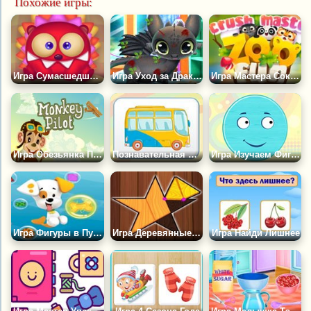
Похожие игры:
Игра Сумасшедший Зоопарк
Игра Уход за Драконом Принцессы
Игра Мастера Сокрушения Зоопарк
Игра Обезьянка Пилот Томми
Познавательная Игра Про Транспорт
Игра Изучаем Фигуру Круг
Игра Фигуры в Пузырьках
Игра Деревянные Фигуры
Игра Найди Лишнее