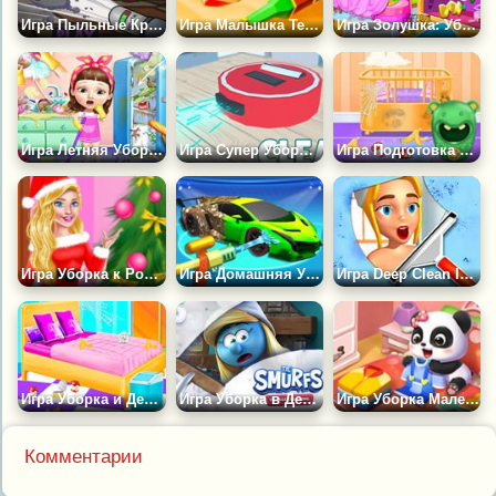
Игра Пыльные Кролики
Игра Малышка Тейлор Убирает на Пляже
Игра Золушка: Уборка во Дворце
Игра Летняя Уборка Милашки
Игра Супер Уборщик
Игра Подготовка Тэйлор к Новорождённому
Игра Уборка к Рождеству
Игра Домашняя Уборка 3Д
Игра Deep Clean Inc. 3D: Веселая Уборка
Игра Уборка и Декор Дома Малышки Тэйлор
Игра Уборка в Деревне Смурфиков
Игра Уборка Маленькой Панды
Комментарии