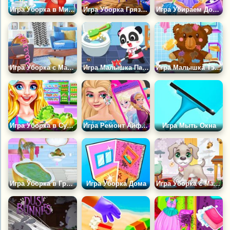
Игра Уборка в Милом Доме
Игра Уборка Грязного Дворца
Игра Убираем Дом Принцессы
Игра Уборка с Мари Кондо
Игра Малышка Панда Убирает в Доме
Игра Малышка Тэйлор Убирает
Игра Уборка в Супермаркете
Игра Ремонт Айфона 10
Игра Мыть Окна
Игра Уборка в Грязном Доме Принцессы
Игра Уборка Дома
Игра Уборка с Маленьким Щенком