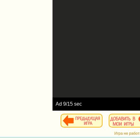
Ad
10
/15 sec
Игра не рабо