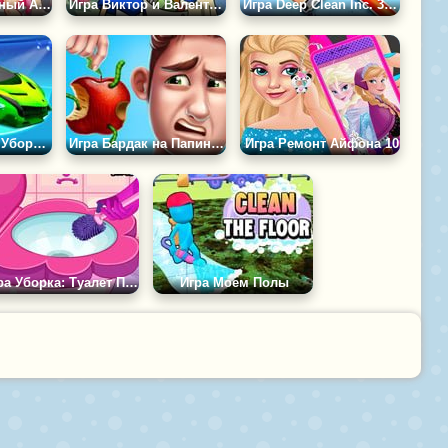
Игра Фестивальный Автобус: Ремонт
Игра Виктор и Валентино: Челлендж по Уборке
Игра Deep Clean Inc. 3D: Веселая Уборка
Игра Домашняя Уборка 3Д
Игра Бардак на Папину Голову
Игра Ремонт Айфона 10
Игра Уборка: Туалет Принцессы
Игра Моем Полы