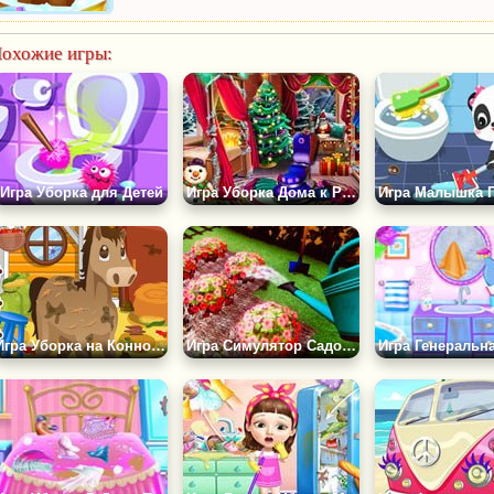
охожие игры:
Игра Уборка для Детей
Игра Уборка Дома к Рождеству
Игра Уборка на Конной Ферме
Игра Симулятор Садовника