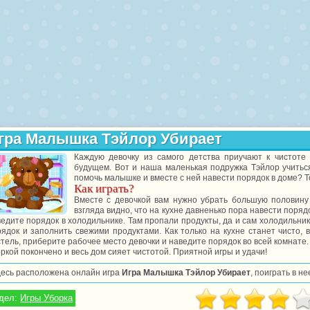
гра Малышка Тэйлор Убирает
Каждую девочку из самого детства приучают к чистоте
будущем. Вот и наша маленькая подружка Тэйлор учиться
помочь малышке и вместе с ней навести порядок в доме? Т
Как играть?
Вместе с девочкой вам нужно убрать большую половину 
взгляда видно, что на кухне давненько пора навести поряд
едите порядок в холодильнике. Там пропали продукты, да и сам холодильни
рядок и заполнить свежими продуктами. Как только на кухне станет чисто,
тель, приберите рабочее место девочки и наведите порядок во всей комнате. 
ркой покончено и весь дом сияет чистотой. Приятной игры и удачи!
десь расположена онлайн игра
Игра Малышка Тэйлор Убирает
, поиграть в н
дел:
Игры Уборка