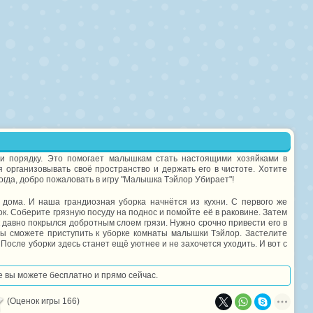
 и порядку. Это помогает малышкам стать настоящими хозяйками в
 организовывать своё пространство и держать его в чистоте. Хотите
огда, добро пожаловать в игру "Малышка Тэйлор Убирает"!
дома. И наша грандиозная уборка начнётся из кухни. С первого же
ок. Соберите грязную посуду на поднос и помойте её в раковине. Затем
к давно покрылся добротным слоем грязи. Нужно срочно привести его в
 вы сможете приступить к уборке комнаты малышки Тэйлор. Застелите
После уборки здесь станет ещё уютнее и не захочется уходить. И вот с
ее вы можете бесплатно и прямо сейчас.
(Оценок игры 166)