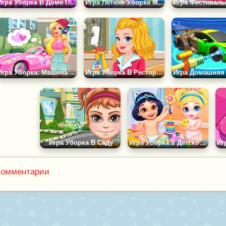
Игра Уборка В Доме Принцессы
Игра Летняя Уборка Милашки
Игра Уборка: Машина Мечты Гвен
Игра Уборка В Ресторане
Игра Уборка В Саду
Игра Уборка в Детской Принцесс
Комментарии