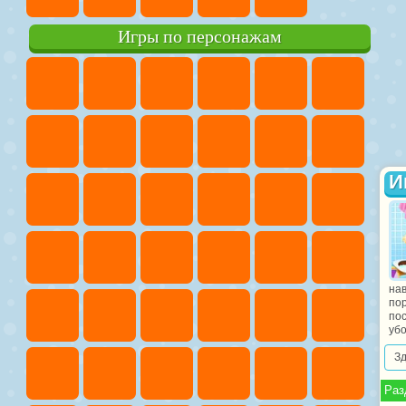
Игры по персонажам
И
нав
по
пос
убо
З
Раз