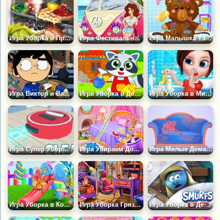
Игра Уборка и Прятки
Игра Фестивальный Автобус: Ремонт
Игра Малышка Тэйлор Убирает
Игра Виктор и Валентино: Челлендж по Уборке
Игра Уборка в Доме Енота
Игра Уборка в Милом Доме
Игра Супер Уборщик
Игра Убираем Дом Принцессы
Игра Милые Домашние Дела
Игра Уборка в Конфетном Саду
Игра Уборка Грязного Дворца
Игра Уборка в Деревне Смурфиков