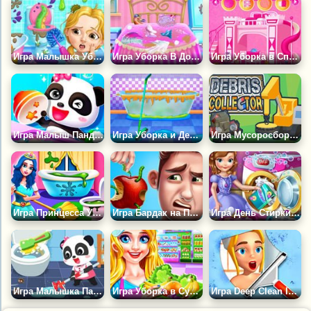
Игра Малышка Убирает в Отеле
Игра Уборка В Доме Принцессы
Игра Уборка в Спальне Принцессы
Игра Малыш Панда Счастливая Уборка
Игра Уборка и Декор Ванной Комнаты
Игра Мусоросборщик
Игра Принцесса Убирает в Доме
Игра Бардак на Папину Голову
Игра День Стирки Принцессы
Игра Малышка Панда Убирает в Доме
Игра Уборка в Супермаркете
Игра Deep Clean Inc. 3D: Веселая Уборка